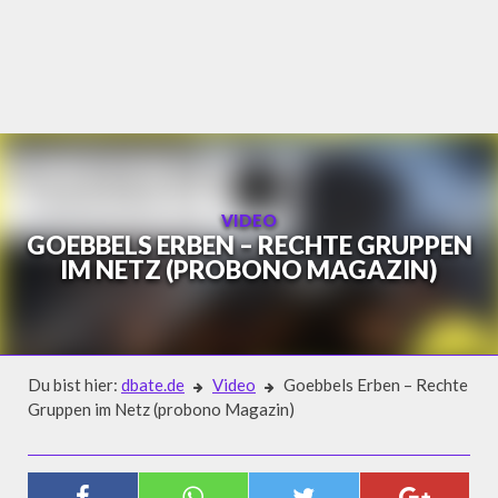
Skip
to
content
VIDEO
GOEBBELS ERBEN – RECHTE GRUPPEN
IM NETZ (PROBONO MAGAZIN)
Du bist hier:
dbate.de
Video
Goebbels Erben – Rechte
Gruppen im Netz (probono Magazin)
Video
GOEBBELS ERBEN – RECHTE