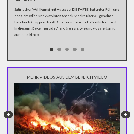
Satirischer Wahlkampf mit Aussage: DIE PARTEI hat unter Führung
Justizmi
des Comedian und Aktivisten Shahak Shapira über 30 geheime
Bedrohun
Facebook-Gruppen der AfD übernommen und öffentlich gemacht.
Twitter 
In diesem „Bekennervideo“ erklären sie, wie und was sie damit
Strafrech
aufgedeckt hab
Geldstra
schönen
realistis
MEHR VIDEOS AUS DEM BEREICH VIDEO