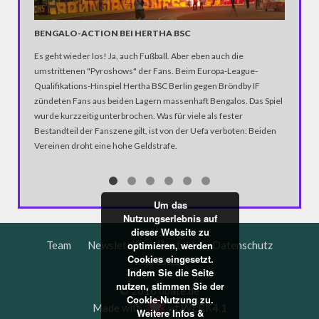
"WIR B
BENGALO-ACTION BEI HERTHA BSC
ANHÄN
Es geht wieder los! Ja, auch Fußball. Aber eben auch die
In der D
umstrittenen "Pyroshows" der Fans. Beim Europa-League-
Katastro
Qualifikations-Hinspiel Hertha BSC Berlin gegen Bröndby IF
über die
zündeten Fans aus beiden Lagern massenhaft Bengalos. Das Spiel
Notwendi
wurde kurzzeitig unterbrochen. Was für viele als fester
gewinne
Bestandteil der Fanszene gilt, ist von der Uefa verboten: Beiden
Vereinen droht eine hohe Geldstrafe.
Um das
Nutzungserlebnis auf
dieser Website zu
Team
Newsletter
Kontakt
Datenschutz
optimieren, werden
Cookies eingesetzt.
Impressum
Indem Sie die Seite
nutzen, stimmen Sie der
© 2016 dbate.de
Cookie-Nutzung zu.
Made with
at
WERK4.1
Weitere Infos &