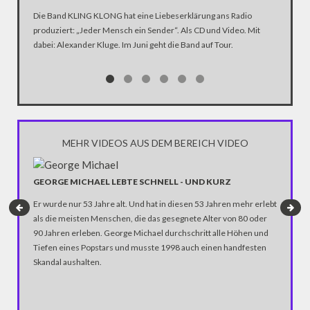
ANHÄN
Die Band KLING KLONG hat eine Liebeserklärung ans Radio
produziert: „Jeder Mensch ein Sender“. Als CD und Video. Mit
In der D
dabei: Alexander Kluge. Im Juni geht die Band auf Tour.
Katastro
über die
Notwendi
gewinne
MEHR VIDEOS AUS DEM BEREICH VIDEO
GEORGE MICHAEL LEBTE SCHNELL - UND KURZ
DIE ZW
Er wurde nur 53 Jahre alt. Und hat in diesen 53 Jahren mehr erlebt
als die meisten Menschen, die das gesegnete Alter von 80 oder
Das Video
90 Jahren erleben. George Michael durchschritt alle Höhen und
Koreas i
Tiefen eines Popstars und musste 1998 auch einen handfesten
kulturell
Skandal aushalten.