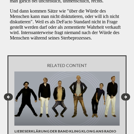
RELATED CONTENT
LIEBESERKLÄRUNG DER BAND KLING KLONG ANS RADIO
"WIR B