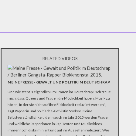
RELATED VIDEOS
MEINE FRESSE - GEWALT UND POLITIK IM DEUTSCHRAP
Und wie steht´s eigentlich um Frauen im Deutschrap? "Ich freue
mich, dass Queers und Frauen die Möglichkeit haben, Musik zu
hören, in der sie nicht auf ihre Fickbarkeit reduziert werden",
sagt Rapperin und politische Aktivistin Sookee. Keine
Selbstverständlichkeit, denn auch im Jahr 2015 werden Frauen
und weibliche Rapperinnen in Rap-Texten und Musikvideos
immer noch diskriminiert und auf ihr Aussehen reduziert. Wie