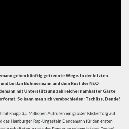
nn gehen künftig getrennte Wege. In der letzten
hrend bei Jan Böhmermann und dem Rest der NEO
mann mit Unterstützung zahlreicher namhafter Gäste
erformt. So kann man sich verabschieden: Tschüss, Dende!
t mit knapp 3,5 Millionen Aufrufen ein großer Klickerfolg auf
nd das Hamburger
Rap
-Urgestein Dendemann für den ersten
tudio schalteten, wurde der Rapper an seinem letzten Tag bei