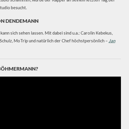
tudio besucht.
ON DENDEMANN
ann sich sehen lassen. Mit dabei sind u.a.: Carolin Kebekus,
e Schulz, MoTrip und natürlich der Chef höchstpersönlich –
Jan
AN BÖHMERMANN?