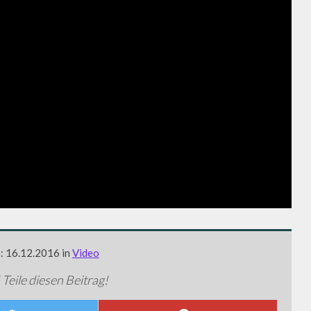
m: 16.12.2016 in
Video
 Teile diesen Beitrag!