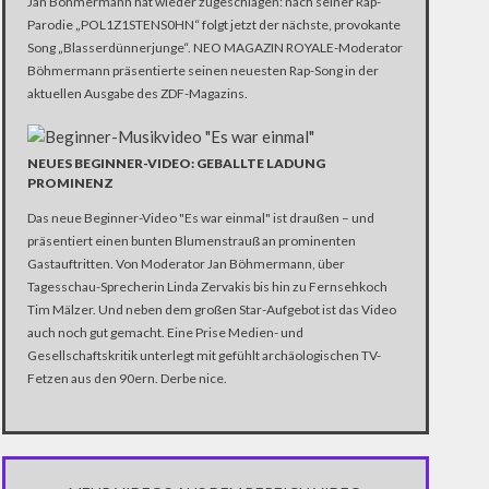
Jan Böhmermann hat wieder zugeschlagen: nach seiner Rap-
Parodie „POL1Z1STENS0HN“ folgt jetzt der nächste, provokante
Song „Blasserdünnerjunge“. NEO MAGAZIN ROYALE-Moderator
Böhmermann präsentierte seinen neuesten Rap-Song in der
aktuellen Ausgabe des ZDF-Magazins.
NEUES BEGINNER-VIDEO: GEBALLTE LADUNG
PROMINENZ
Das neue Beginner-Video "Es war einmal" ist draußen – und
präsentiert einen bunten Blumenstrauß an prominenten
Gastauftritten. Von Moderator Jan Böhmermann, über
Tagesschau-Sprecherin Linda Zervakis bis hin zu Fernsehkoch
Tim Mälzer. Und neben dem großen Star-Aufgebot ist das Video
auch noch gut gemacht. Eine Prise Medien- und
Gesellschaftskritik unterlegt mit gefühlt archäologischen TV-
Fetzen aus den 90ern. Derbe nice.