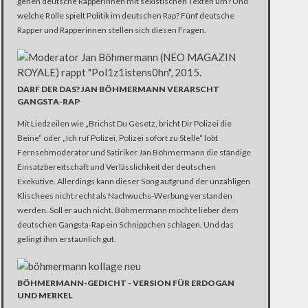
gehen deutsche Rapperinnen mit sexistischen Texten um? Und
welche Rolle spielt Politik im deutschen Rap? Fünf deutsche
Rapper und Rapperinnen stellen sich diesen Fragen.
DARF DER DAS? JAN BÖHMERMANN VERARSCHT
GANGSTA-RAP
Mit Liedzeilen wie „Brichst Du Gesetz, bricht Dir Polizei die
Beine“ oder „Ich ruf Polizei, Polizei sofort zu Stelle“ lobt
Fernsehmoderator und Satiriker Jan Böhmermann die ständige
Einsatzbereitschaft und Verlässlichkeit der deutschen
Exekutive. Allerdings kann dieser Song aufgrund der unzähligen
Klischees nicht recht als Nachwuchs-Werbung verstanden
werden. Soll er auch nicht. Böhmermann möchte lieber dem
deutschen Gangsta-Rap ein Schnippchen schlagen. Und das
gelingt ihm erstaunlich gut.
BÖHMERMANN-GEDICHT - VERSION FÜR ERDOGAN
UND MERKEL