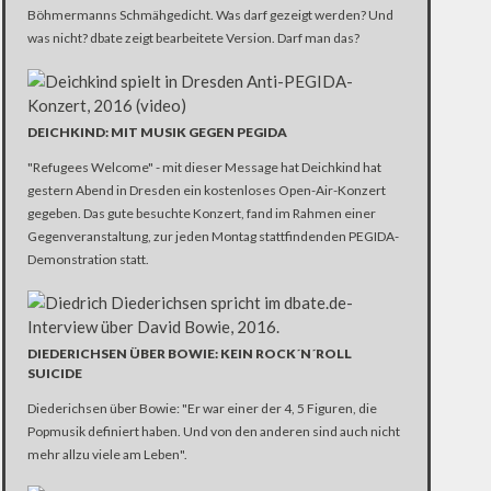
Böhmermanns Schmähgedicht. Was darf gezeigt werden? Und
was nicht? dbate zeigt bearbeitete Version. Darf man das?
DEICHKIND: MIT MUSIK GEGEN PEGIDA
"Refugees Welcome" - mit dieser Message hat Deichkind hat
gestern Abend in Dresden ein kostenloses Open-Air-Konzert
gegeben. Das gute besuchte Konzert, fand im Rahmen einer
Gegenveranstaltung, zur jeden Montag stattfindenden PEGIDA-
Demonstration statt.
DIEDERICHSEN ÜBER BOWIE: KEIN ROCK´N´ROLL
SUICIDE
Diederichsen über Bowie: "Er war einer der 4, 5 Figuren, die
Popmusik definiert haben. Und von den anderen sind auch nicht
mehr allzu viele am Leben".