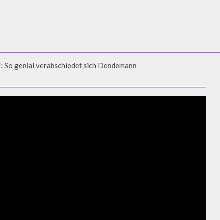
o genial verabschiedet sich Dendemann
ENIAL VERABSCHIEDET SICH