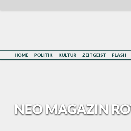
Skip
to
content
HOME
POLITIK
KULTUR
ZEITGEIST
FLASH
NEO MAGAZIN ROY