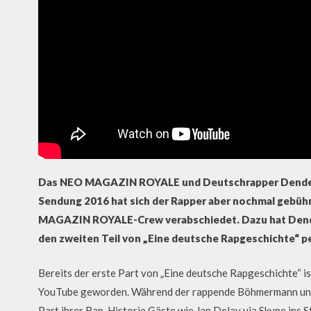
Das NEO MAGAZIN ROYALE und Deutschrapper Dendema
Sendung 2016 hat sich der Rapper aber nochmal gebü
MAGAZIN ROYALE-Crew verabschiedet. Dazu hat Dende
den zweiten Teil von „Eine deutsche Rapgeschichte“ p
Bereits der erste Part von „Eine deutsche Rapgeschichte“ is
YouTube geworden. Während der rappende Böhmermann u
Part ihrer Rap-Historie Gäste wie Jan Delay via Skype ins S