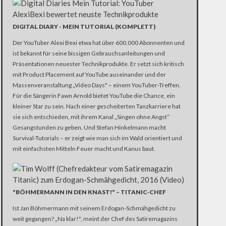
DIGITAL DIARY - MEIN TUTORIAL (KOMPLETT)
Der YouTuber Alexi Bexi etwa hat über 600.000 Abonnenten und
ist bekannt für seine bissigen Gebrauchsanleitungen und
Präsentationen neuester Technikprodukte. Er setzt sich kritisch
mit Product Placement auf YouTube auseinander und der
Massenveranstaltung „Video Days" – einem YouTuber-Treffen.
Für die Sängerin Fawn Arnold bietet YouTube die Chance, ein
kleiner Star zu sein. Nach einer gescheiterten Tanzkarriere hat
sie sich entschieden, mit ihrem Kanal „Singen ohne Angst“
Gesangstunden zu geben. Und Stefan Hinkelmann macht
Survival-Tutorials – er zeigt wie man sich im Wald orientiert und
mit einfachsten Mitteln Feuer macht und Kanus baut.
"BÖHMERMANN IN DEN KNAST!" – TITANIC-CHEF
Ist Jan Böhmermann mit seinem Erdogan-Schmähgedicht zu
weit gegangen? „Na klar!", meint der Chef des Satiremagazins