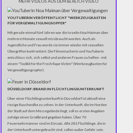
MEHR VIDEOS AUS DEM BEREICH VIDEO
YOUTUBERIN VERÖFFENTLICHT "WERKZEUGKASTEN
FÜR VERGEWALTIGUNGSOPFER"
Mit gerade einmal fünf Jahren war die Israelin Noa Maiman über
mehrere Monate sexuell missbraucht worden. Auch als
Jugendliche und Frau wurde sie immer wieder mit sexuellen
Übergriffen konfrontiert. Die Filmemacherin und YouTuberin
entschloss sich, sich selbst und anderen Frauen zu helfen - mit
einem "Toolkit for the Fresh Rape Victim" (Werkzeugkasten für
Vergewaltigungsopfer).
DÜSSELDORF: BRAND IN FLÜCHTLINGSUNTERKUNFT
Über einer Flüchtlingsunterkunft in Düsseldorf ist aktuell eine
riesige Rauchwolke zu sehen. In der Unterkunft, die im Norden
der Stadt auf dem Messegelände liegt, soll es ersten Angaben
zufolge einen Großbrand gegeben haben. Über 70
Feuerwehrmänner sind im Einsatz. Alle 281 Flüchtlinge, die in
der Unterkunft untergebracht sind, sollen außer Gefahr sein.