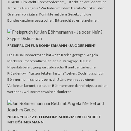
TITANIC Tim Wolff. Frech fordert er: „…steckt ihn drei oder fünf
Jahre ins Gefängnis." Wir haben mit dem Berufs-Satiriker über
Grenzen von Satire, Konflikte mit dem Gesetz und die
Bundeskanzlerin gesprochen. Bitte nicht zu ernst nehmen.
FREISPRUCH FÜR BÖHMERMANN - JA ODER NEIN?
Die Causa Böhmermann hat weite Kreise gezogen. Angela
Merkel räumt öffentlich Fehler ein, Paragraph 103 zur
Majestätsbeleidigung wird abgeschafft und der türkische
Präsident will "bis zur letzten Instanz" gehen. Doch hat sich Jan
Böhmermann schuldig gemacht? Und wenn es zu einem
Verfahren kommt, sollte Jan Böhmermann dann freigesprochen
werden? Zwei Rechtsanwälte diskutieren.
NEUER "POL1Z1STENS0HN"-SONG: MERKEL IM BETT
MIT BÖHMERMANN