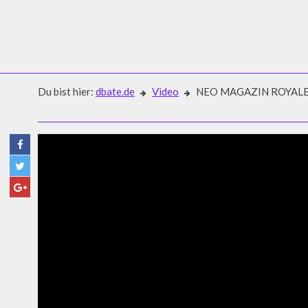
Du bist hier:
dbate.de
Video
NEO MAGAZIN ROYALE: S
Video
NEO MAGAZIN ROYALE: SO G
DENDEMANN