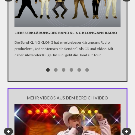
LIEBESERKLÄRUNG DER BAND KLING KLONG ANS RADIO
"WIR B
ANHÄN
Die Band KLING KLONG hat eine Liebeserklärung ans Radio
produziert: „Jeder Mensch ein Sender“. Als CD und Video. Mit
In der D
dabei: Alexander Kluge. Im Juni geht die Band auf Tour.
Katastro
über die
Notwendi
gewinne
MEHR VIDEOS AUS DEM BEREICH VIDEO