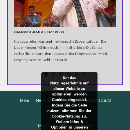
GANGSTA-RAP AUS MEXIKO
AUSNA
Narcocorridos - das sind mexikanische Drogenballaden. Die
Die Situ
Lieder klingen fröhlich, doch ihr Inhalt ist böse. Die Sänger
dramatis
verherrlichen darin den Lebensstill der Drogenbosse - Mord,
dem Irak
Drogengeschäfte, Geld und Macht.
Um das
Nutzungserlebnis auf
dieser Website zu
optimieren, werden
Cookies eingesetzt.
Team
Newsletter
Kontakt
Datenschutz
Indem Sie die Seite
Impressum
nutzen, stimmen Sie der
Cookie-Nutzung zu.
© 2016 dbate.de
Weitere Infos &
Made with
at
WERK4.1
Optionen in unseren