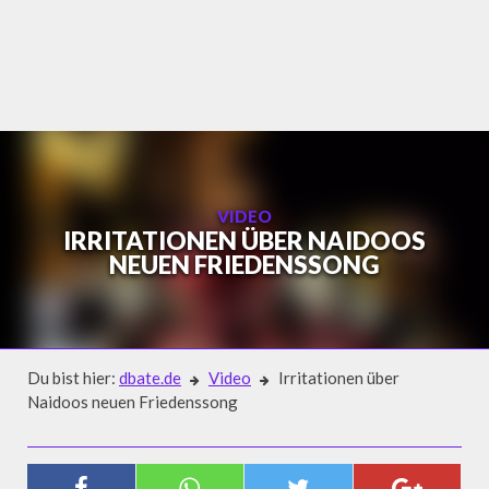
Skip
to
content
VIDEO
IRRITATIONEN ÜBER NAIDOOS
NEUEN FRIEDENSSONG
Du bist hier:
dbate.de
Video
Irritationen über
Naidoos neuen Friedenssong
Video
IRRITATIONEN ÜBER NAIDOOS