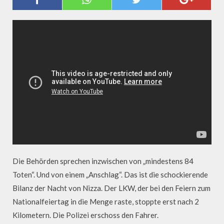
AUGENZEUGENVIDEO
Die Behörden sprechen inzwischen von „mindestens 84
Toten“. Und von einem „Anschlag“. Das ist die schockierende
Bilanz der Nacht von Nizza. Der LKW, der bei den Feiern zum
Nationalfeiertag in die Menge raste, stoppte erst nach 2
Kilometern. Die Polizei erschoss den Fahrer.