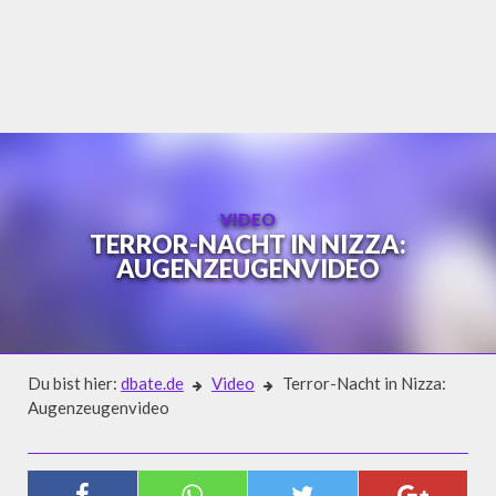
Skip
to
content
VIDEO
TERROR-NACHT IN NIZZA:
AUGENZEUGENVIDEO
Du bist hier:
dbate.de
Video
Terror-Nacht in Nizza:
Augenzeugenvideo
Video
TERROR-NACHT IN NIZZA: