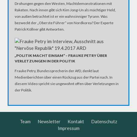
Drohungen gegen den Westen, Machtdemonstrationen mit
Raketen. Nach innen gibt sich Kim Jong-Un als mächtiger Held,
von außen betrachtet ist er ein wahnsinniger Tyrann. Was
bezweckt der „Oberste Führer“ von Nordkorea? Der Experte
Patrick Köllner gibt Antworten.
„POLITIK MACHT EINSAM“ – FRAUKE PETRY ÜBER
VERLETZUNGEN IN DER POLITIK
Frauke Petry, Bundessprecherin der AfD, denkt laut
Medienberichten über einen Rückzug aus der Partei nach. In
diesem Video spricht sie ungewohnt offen über Verletzungen in
der Politik.
Team
Newsletter
Kontakt
Datenschutz
Impressum