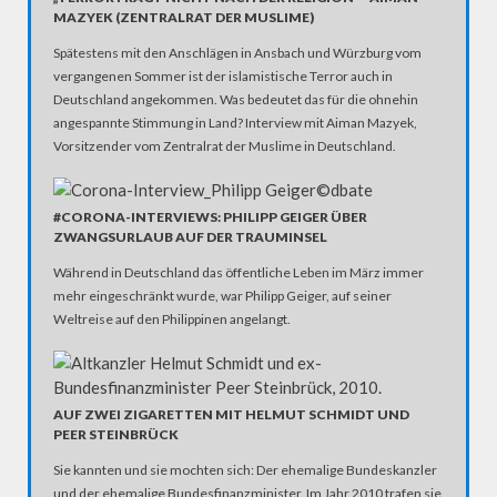
MAZYEK (ZENTRALRAT DER MUSLIME)
Spätestens mit den Anschlägen in Ansbach und Würzburg vom
vergangenen Sommer ist der islamistische Terror auch in
Deutschland angekommen. Was bedeutet das für die ohnehin
angespannte Stimmung in Land? Interview mit Aiman Mazyek,
Vorsitzender vom Zentralrat der Muslime in Deutschland.
#CORONA-INTERVIEWS: PHILIPP GEIGER ÜBER
ZWANGSURLAUB AUF DER TRAUMINSEL
Während in Deutschland das öffentliche Leben im März immer
mehr eingeschränkt wurde, war Philipp Geiger, auf seiner
Weltreise auf den Philippinen angelangt.
AUF ZWEI ZIGARETTEN MIT HELMUT SCHMIDT UND
PEER STEINBRÜCK
Sie kannten und sie mochten sich: Der ehemalige Bundeskanzler
und der ehemalige Bundesfinanzminister. Im Jahr 2010 trafen sie