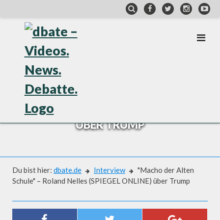
Skip
to
content
INTERVIEW
"MACHO DER ALTEN SCHULE" –
ROLAND NELLES (SPIEGEL ONLINE)
ÜBER TRUMP
Du bist hier:
dbate.de
Interview
"Macho der Alten
Schule" – Roland Nelles (SPIEGEL ONLINE) über Trump
Interview
"MACHO DER ALTEN SCHULE" –