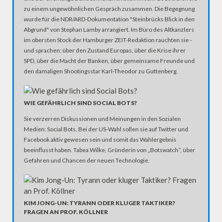
zu einem ungewöhnlichen Gespräch zusammen. Die Begegnung
wurde für die NDR/ARD-Dokumentation "Steinbrücks Blick in den
Abgrund" von Stephan Lamby arrangiert. Im Büro des Altkanzlers
im obersten Stock der Hamburger ZEIT-Redaktion rauchten sie -
und sprachen: über den Zustand Europas, über die Krise ihrer
SPD, über die Macht der Banken, über gemeinsame Freunde und
den damaligen Shootingsstar Karl-Theodor zu Guttenberg.
WIE GEFÄHRLICH SIND SOCIAL BOTS?
Sie verzerren Diskussionen und Meinungen in den Sozialen
Medien: Social Bots. Bei der US-Wahl sollen sie auf Twitter und
Facebook aktiv gewesen sein und somit das Wahlergebnis
beeinflusst haben. Tabea Wilke, Gründerin von „Botswatch“, über
Gefahren und Chancen der neuen Technologie.
KIM JONG-UN: TYRANN ODER KLUGER TAKTIKER?
FRAGEN AN PROF. KÖLLNER