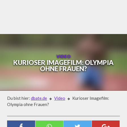
Skip
to
content
VIDEO
KURIOSER IMAGEFILM: OLYMPIA
OHNE FRAUEN?
Du bist hier:
dbate.de
Video
Kurioser Imagefilm:
Olympia ohne Frauen?
Video
KURIOSER IMAGEFILM: OLYMPIA