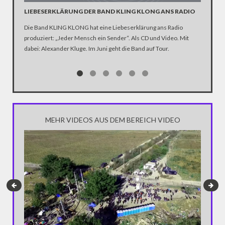
LIEBESERKLÄRUNG DER BAND KLING KLONG ANS RADIO
"WIR B
ANHÄN
Die Band KLING KLONG hat eine Liebeserklärung ans Radio
produziert: „Jeder Mensch ein Sender“. Als CD und Video. Mit
In der D
dabei: Alexander Kluge. Im Juni geht die Band auf Tour.
Katastro
über die
Notwendi
gewinne
MEHR VIDEOS AUS DEM BEREICH VIDEO