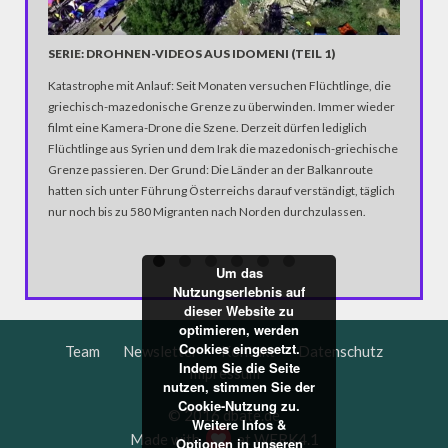
SERIE: DROHNEN-VIDEOS AUS IDOMENI (TEIL 1)
LAVATA
Katastrophe mit Anlauf: Seit Monaten versuchen Flüchtlinge, die
Wenn du 
griechisch-mazedonische Grenze zu überwinden. Immer wieder
aktuell a
filmt eine Kamera-Drone die Szene. Derzeit dürfen lediglich
Helikopt
Flüchtlinge aus Syrien und dem Irak die mazedonisch-griechische
Inneren 
Grenze passieren. Der Grund: Die Länder an der Balkanroute
ein giga
hatten sich unter Führung Österreichs darauf verständigt, täglich
nur noch bis zu 580 Migranten nach Norden durchzulassen.
Um das
Nutzungserlebnis auf
dieser Website zu
optimieren, werden
Cookies eingesetzt.
Team
Newsletter
Kontakt
Datenschutz
Indem Sie die Seite
Impressum
nutzen, stimmen Sie der
Cookie-Nutzung zu.
© 2016 dbate.de
Weitere Infos &
Made with
at
WERK4.1
Optionen in unseren