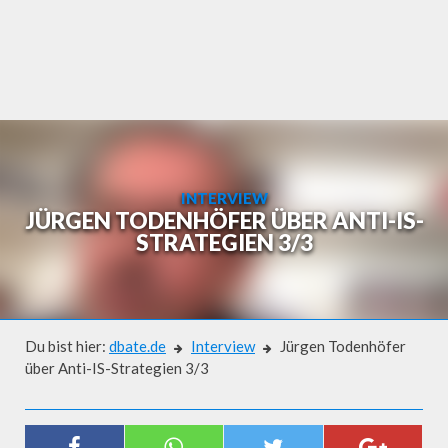
Skip
to
content
INTERVIEW
JÜRGEN TODENHÖFER ÜBER ANTI-IS-
STRATEGIEN 3/3
Du bist hier:
dbate.de
Interview
Jürgen Todenhöfer
über Anti-IS-Strategien 3/3
Interview
JÜRGEN TODENHÖFER ÜBER