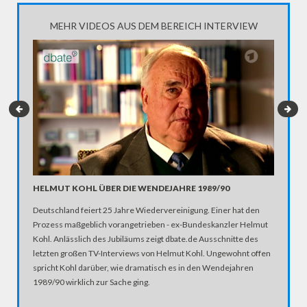
MEHR VIDEOS AUS DEM BEREICH INTERVIEW
HELMUT KOHL ÜBER DIE WENDEJAHRE 1989/90
PUTSCH
BERICH
Deutschland feiert 25 Jahre Wiedervereinigung. Einer hat den
dbate-Mi
Prozess maßgeblich vorangetrieben - ex-Bundeskanzler Helmut
türkisch
Kohl. Anlässlich des Jubiläums zeigt dbate.de Ausschnitte des
Brücke. 
letzten großen TV-Interviews von Helmut Kohl. Ungewohnt offen
Niedersc
spricht Kohl darüber, wie dramatisch es in den Wendejahren
Facebook-
1989/90 wirklich zur Sache ging.
der Hamb