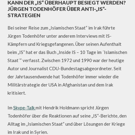
KANN DER „IS“ ÜBERHAUPT BESIEGT WERDEN?
JÜRGEN TODENHÖFER ÜBER ANTI-„IS“-
STRATEGIEN
Bei seiner Reise zum „Islamischen Staat“ im Irak führte
Jürgen Todenhöfer unter anderem Interviews mit IS-
Kämpfern und Kriegsgefangenen. Über seinen Aufenthalt
beim „IS“ hat er das Buch „Inside IS – 10 Tage im ´Islamischen
Staat´“ verfasst. Zwischen 1972 und 1990 war der heutige
Autor und Journalist CDU-Bundestagsabgeordneter. Seit
der Jahrtausendwende hat Todenhöfer immer wieder die
Militärstrategie der USA in Afghanistan und dem Irak
kritisiert.
Im
Skype-Talk
mit Hendrik Holdmann spricht Jürgen
Todenhöfer über die Reaktionen auf seine „IS“-Berichte, den
Alltag im „Islamischen Staat“ und über Lösungen der Kriege
im Irak und in Syrien.