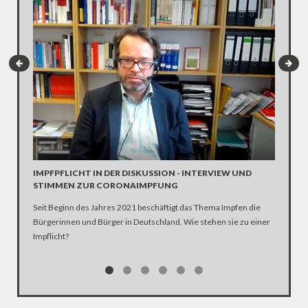
INTERV
Die SPD 
Scholz. 
IMPFPFLICHT IN DER DISKUSSION - INTERVIEW UND
STIMMEN ZUR CORONAIMPFUNG
Seit Beginn des Jahres 2021 beschäftigt das Thema Impfen die
Bürgerinnen und Bürger in Deutschland. Wie stehen sie zu einer
Impflicht?