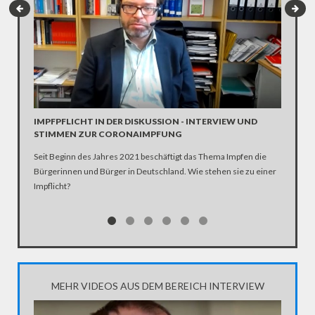
INTERV
Die SPD 
Scholz. 
IMPFPFLICHT IN DER DISKUSSION - INTERVIEW UND
STIMMEN ZUR CORONAIMPFUNG
Seit Beginn des Jahres 2021 beschäftigt das Thema Impfen die
Bürgerinnen und Bürger in Deutschland. Wie stehen sie zu einer
Impflicht?
MEHR VIDEOS AUS DEM BEREICH INTERVIEW