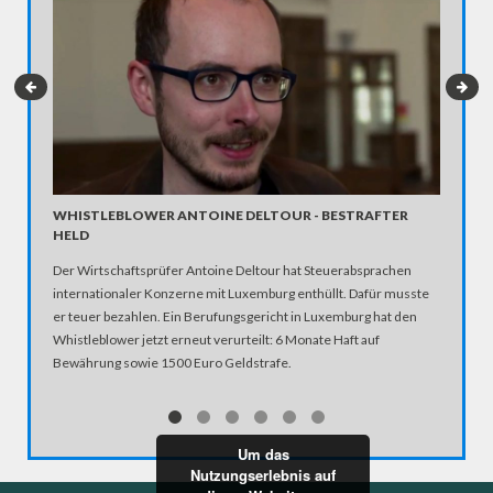
WHISTLEBLOWER ANTOINE DELTOUR - BESTRAFTER
KURDEN
HELD
GEFÄHR
Der Wirtschaftsprüfer Antoine Deltour hat Steuerabsprachen
Für ein 
internationaler Konzerne mit Luxemburg enthüllt. Dafür musste
Suruc ha
er teuer bezahlen. Ein Berufungsgericht in Luxemburg hat den
Staat" ve
Whistleblower jetzt erneut verurteilt: 6 Monate Haft auf
Tagen fli
Bewährung sowie 1500 Euro Geldstrafe.
Terror-Mi
der Türk
Arbeiter
Verhaftu
Um das
Sympathi
Nutzungserlebnis auf
Die Türk