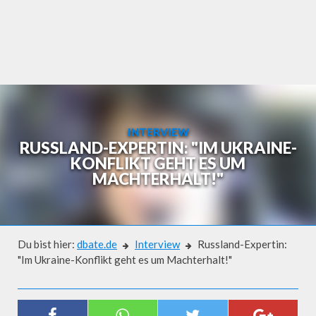
Skip
to
content
INTERVIEW
RUSSLAND-EXPERTIN: "IM UKRAINE-
KONFLIKT GEHT ES UM
MACHTERHALT!"
Du bist hier:
dbate.de
Interview
Russland-Expertin:
"Im Ukraine-Konflikt geht es um Machterhalt!"
Interview
RUSSLAND-EXPERTIN: "IM