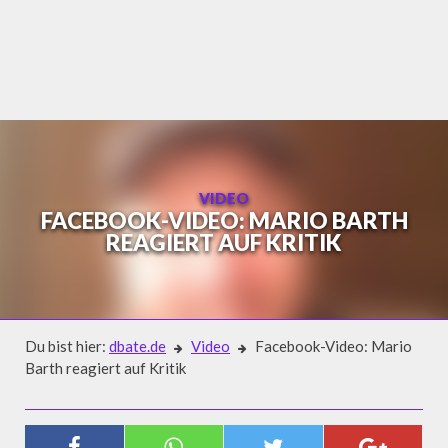
Skip
to
content
VIDEO
FACEBOOK-VIDEO: MARIO BARTH
REAGIERT AUF KRITIK
Du bist hier:
dbate.de
Video
Facebook-Video: Mario
Barth reagiert auf Kritik
Video
FACEBOOK-VIDEO: MARIO BARTH