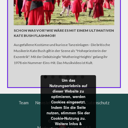
SCHON WAS VOR? WIE WÄRE ES MIT EINEM ULTIMATIVEN
"WORLD
KATE BUSH FLASHMOB!
Ausgefallene Kostüme und kuriose Tanzeinlagen - Die britische
Musikerin Kate Bush gilt in der Szene als "Hohepriesterin der
Exzentrik". Mit der Debütsingle 'Wuthering Heights' gelang ihr
1978 ein Nummer-Eins-Hit. Das Musikvideo ist Kult.
Um das
Nutzungserlebnis auf
dieser Website zu
optimieren, werden
Cookies eingesetzt.
Team
Newsletter
Kontakt
Datenschutz
Indem Sie die Seite
Impressum
nutzen, stimmen Sie der
Cookie-Nutzung zu.
© 2016 dbate.de
Weitere Infos &
Made with
at
WERK4.1