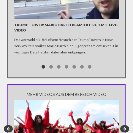
TRUMP TOWER: MARIO BARTH BLAMIERT SICH MIT LIVE-
INTERV
VIDEO
BILDM
Das war wohl nix. Bei einem Besuch des Trump Towers in New
York wollte Komiker Mario Barth die "Lügenpresse" entlarven. Ein
wichtiges Detail ist ihm dabei aber entgangen.
MEHR VIDEOS AUS DEM BEREICH VIDEO