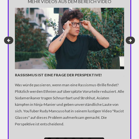
MEHR VIDEOS AUS DEM BEREICH VIDEO
RASSISMUS IST EINE FRAGE DER PERSPEKTIVE!
JENA: 
Was würde passieren, wenn man eine Rassismus-Brille findet?
Bei ein
Plötzlich werden Ethnien auf überspitzte Vorurteile reduziert. Alle
gab es g
Südamerikaner tragen Schnurrbart und Strohhut, Asiaten
Polizei,
kämpfen in Ninja-Manier und geben unverständliche Laute von
Auseina
sich. YouTuber Rudy Mancuso hat in seinem lustigen Video "Racist
Gegendem
Glasses" auf dieses Problem aufmerksam gemacht. Die
mindeste
Perspektive ist entscheidend.
Fackelma
statt.