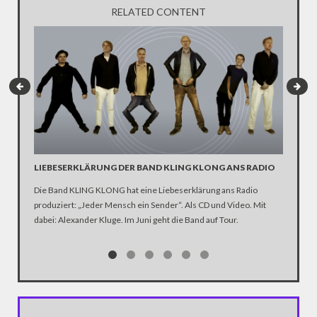
RELATED CONTENT
LIEBESERKLÄRUNG DER BAND KLING KLONG ANS RADIO
"WIR B
ANHÄN
Die Band KLING KLONG hat eine Liebeserklärung ans Radio
produziert: „Jeder Mensch ein Sender“. Als CD und Video. Mit
In der D
dabei: Alexander Kluge. Im Juni geht die Band auf Tour.
Katastro
über die
Notwendi
gewinne