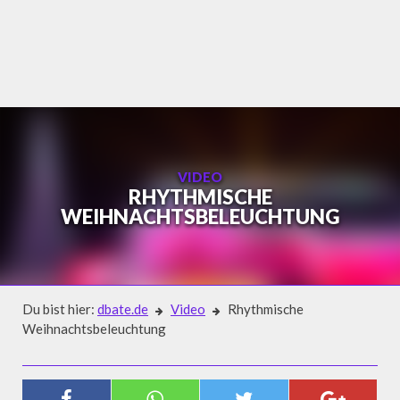
Skip
to
content
VIDEO
RHYTHMISCHE
WEIHNACHTSBELEUCHTUNG
Du bist hier:
dbate.de
Video
Rhythmische
Weihnachtsbeleuchtung
Video
RHYTHMISCHE