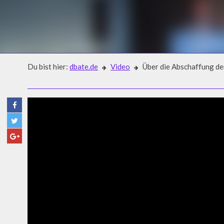
Du bist hier:
dbate.de
Video
Über die Abschaffung de
Video
ÜBER DIE ABSCHAFFUNG DE