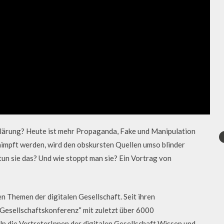
klärung? Heute ist mehr Propaganda, Fake und Manipulation
impft werden, wird den obskursten Quellen umso blinder
un sie das? Und wie stoppt man sie? Ein Vortrag von
en Themen der digitalen Gesellschaft. Seit ihren
„Gesellschaftskonferenz“ mit zuletzt über 6000
ln die VertreterInnen der digitalen Gesellschaft Wissen und