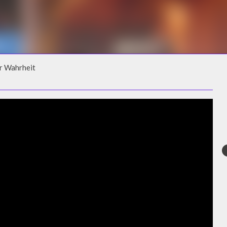
r Wahrheit
R WAHRHEIT