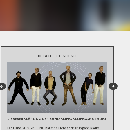
RELATED CONTENT
LIEBESERKLÄRUNG DER BAND KLING KLONG ANS RADIO
"WIR BRAUC
ANHÄNGER 
Die Band KLING KLONG hat eine Liebeserklärung ans Radio