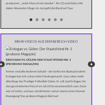
produziert: „Jeder Mensch ein Sender“. Als CD und Video. Mit
In der Dokume
dabei: Alexander Kluge. Im Juni geht die Band auf Tour.
Katastrophe" 
Trump über di
Notwendigkeit 
gewinnen.
MEHR VIDEOS AUS DEM BEREICH VIDEO
ERDOGAN VS. GÜLEN: DER STAATSFEIND NR. 1
WIE EINE B
(PROBONO MAGAZIN)
ENTDECKT
Immer sind alle Anderen Schuld – der türkische Staatspräsident
Wie klingt eig
Erdogan hat sich schon viele Feinde gemacht. Ganz oben steht
Puerto Ricane
allerdings der Prediger Fethullah Gülen. Er soll, laut Erdogan, für
Video.
den gescheiterten Putsch im Juli 2016 verantwortlich sein. Doch
wer ist Gülen, und was steckt hinter seiner islamischen Hizmet-
Bewegung? Das probono Magazin klärt auf.