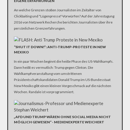
IGENE ERFAHRUNGEN
An welche Grenzen stoßen Journalisten im Zeitalter von
Clickbaiting und "Lügenpresse"-Vorwürfen? Auf der Jahrestagung
2016 von Netzwerk Recherche berichten Journalisten über ihre
persönlichen Grenzerfahrungen.
“SHUT IT DOWN!”: ANTI-TRUMP-PROTESTE IN NEW
MEXIKO
In ein paar Wochen beginnt die heiße Phase des US-Wahlkampfs.
Dann heißt es vermutlich: Trump gegen Clinton. Die
Wahlkampfveranstaltung vom umstrittenen
Präsidentschaftskandidaten Donald Trump im US-Bundesstaat
New Mexiko gibt einen kleinen Vorgeschmack auf die nächsten
Wochen. Randale ist vorprogrammiert.
„AFD UND TRUMP WÄREN OHNE SOCIAL MEDIA NICHT
MÖGLICH GEWESEN“ - MEDIENEXPERTE WEICHERT