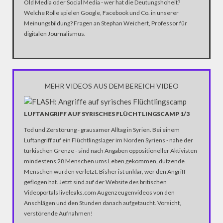
Old Media oder Social Media - wer hat die Deutungshoheit?
Welche Rolle spielen Google, Facebook und Co. in unserer
Meinungsbildung? Fragen an Stephan Weichert, Professor für
digitalen Journalismus.
MEHR VIDEOS AUS DEM BEREICH VIDEO
LUFTANGRIFF AUF SYRISCHES FLÜCHTLINGSCAMP 1/3
Tod und Zerstörung - grausamer Alltag in Syrien. Bei einem
Luftangriff auf ein Flüchtlingslager im Norden Syriens - nahe der
türkischen Grenze - sind nach Angaben oppositioneller Aktivisten
mindestens 28 Menschen ums Leben gekommen, dutzende
Menschen wurden verletzt. Bisher ist unklar, wer den Angriff
geflogen hat. Jetzt sind auf der Website des britischen
Videoportals liveleaks.com Augenzeugenvideos von den
Anschlägen und den Stunden danach aufgetaucht. Vorsicht,
verstörende Aufnahmen!