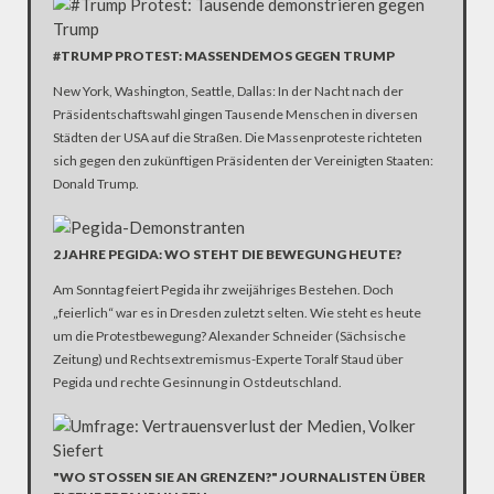
#TRUMP PROTEST: MASSENDEMOS GEGEN TRUMP
New York, Washington, Seattle, Dallas: In der Nacht nach der
Präsidentschaftswahl gingen Tausende Menschen in diversen
Städten der USA auf die Straßen. Die Massenproteste richteten
sich gegen den zukünftigen Präsidenten der Vereinigten Staaten:
Donald Trump.
2 JAHRE PEGIDA: WO STEHT DIE BEWEGUNG HEUTE?
Am Sonntag feiert Pegida ihr zweijähriges Bestehen. Doch
„feierlich“ war es in Dresden zuletzt selten. Wie steht es heute
um die Protestbewegung? Alexander Schneider (Sächsische
Zeitung) und Rechtsextremismus-Experte Toralf Staud über
Pegida und rechte Gesinnung in Ostdeutschland.
"WO STOSSEN SIE AN GRENZEN?" JOURNALISTEN ÜBER E