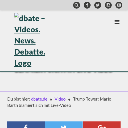
Skip
to
content
VIDEO
TRUMP TOWER: MARIO BARTH
BLAMIERT SICH MIT LIVE-VIDEO
Du bist hier:
dbate.de
Video
Trump Tower: Mario
Barth blamiert sich mit Live-Video
Video
TRUMP TOWER: MARIO BARTH