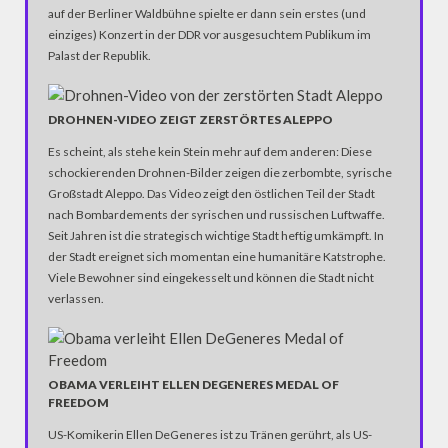
auf der Berliner Waldbühne spielte er dann sein erstes (und
einziges) Konzert in der DDR vor ausgesuchtem Publikum im
Palast der Republik.
DROHNEN-VIDEO ZEIGT ZERSTÖRTES ALEPPO
Es scheint, als stehe kein Stein mehr auf dem anderen: Diese
schockierenden Drohnen-Bilder zeigen die zerbombte, syrische
Großstadt Aleppo. Das Video zeigt den östlichen Teil der Stadt
nach Bombardements der syrischen und russischen Luftwaffe.
Seit Jahren ist die strategisch wichtige Stadt heftig umkämpft. In
der Stadt ereignet sich momentan eine humanitäre Katstrophe.
Viele Bewohner sind eingekesselt und können die Stadt nicht
verlassen.
OBAMA VERLEIHT ELLEN DEGENERES MEDAL OF
FREEDOM
US-Komikerin Ellen DeGeneres ist zu Tränen gerührt, als US-