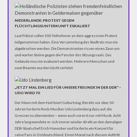
NIEDERLANDE: PROTEST GEGEN
FLÜCHTLINGSUNTERKUNFT ESKALIERT
Laut Polizei sollen 500 Teilnehmer an dem aggressiven Protest
teilgenommen haben. Eine Versammlung des Stadtrats musste
abgebrochen werden. Die Demonstranten rissen einen Zaun um
und warfen Steine gegen die Fenster des Sitzungssaals. Das
Gebäude musste evakuiert werden. Mehrere Menschen und
zwei Beamte wurden leicht verletzt.
„JETZT MAL EIN LIED FÜR UNSERE FREUNDE IN DER DDR“ –
UDO WIRD 70
Der Mann mit dem Hut feiert Geburtstag. Bereits vor über 30
Jahren forderte Rock-Musiker Udo Lindenberg dazu auf, die
Grenzen zu überwinden – wenn auch vorerst nur mit Musik. Acht
Jahre lang wendete er sich immer wieder direkt an den damaligen
DDR-Staatschef Erich Honecker und forderte ein Konzert für
seine Fans in Ostdeutschland. Einen Monat nach diesem Auftritt