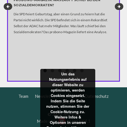
www.worl
SOZIALDEMOKRATEN?
Berlinhaf
Die SPD feiert Geburtstag, aber einen Grund zu feiern hat die
Bolivien
Partei nicht wirklich. Die SPD befindet sich in einem Rekordtief.
als 100 
Selbst der ADAC hat mehr Mitglieder. Was läuft schief bei den
Orte mit
Sozialdemokraten? Das probono-Magazin liefert eine Analyse.
Projekt 
der Welt.
Um das
Nutzungserlebnis auf
dieser Website zu
optimieren, werden
Cookies eingesetzt.
Team
Newsletter
Kontakt
Datenschutz
Indem Sie die Seite
Impressum
nutzen, stimmen Sie der
Cookie-Nutzung zu.
© 2016 dbate.de
Weitere Infos &
Made with
at
WERK4.1
Optionen in unseren