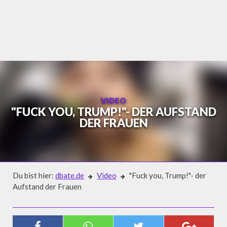
Skip
to
content
VIDEO
"FUCK YOU, TRUMP!"- DER AUFSTAND
DER FRAUEN
Du bist hier:
dbate.de
Video
"Fuck you, Trump!"- der
Aufstand der Frauen
Video
"FUCK YOU, TRUMP!"- DER