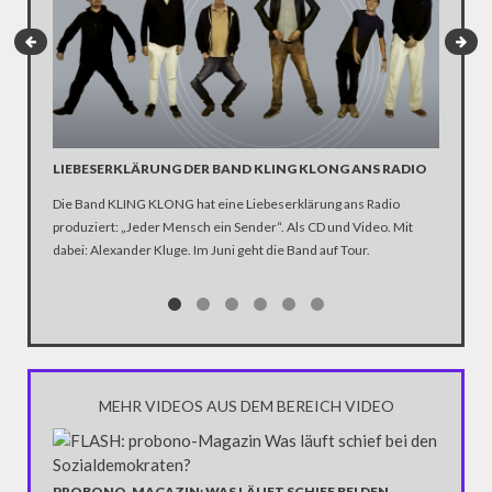
LIEBESERKLÄRUNG DER BAND KLING KLONG ANS RADIO
"WIR B
ANHÄN
Die Band KLING KLONG hat eine Liebeserklärung ans Radio
produziert: „Jeder Mensch ein Sender“. Als CD und Video. Mit
In der D
dabei: Alexander Kluge. Im Juni geht die Band auf Tour.
Katastro
über die
Notwendi
gewinne
MEHR VIDEOS AUS DEM BEREICH VIDEO
"WORLD
PROBONO-MAGAZIN: WAS LÄUFT SCHIEF BEI DEN