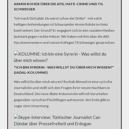
ARMIN ROHDE ÜBER DIE AFD, HATE-CRIME UND TIL
SCHWEIGER
"Ich mach Dich platt. Du wärst schon der Dritte" - mit solch
heftigen Anfeindungen ist Schauspieler Armin Rohde im Netz
konfrontiert. Der Grund? Er engagiert sich in den sozialen Medien
lautstark gegen rechte Hetzer. Wir haben mit ihm über die AfD,
Hasskommentare und seinen Kollegen Til Schweiger gesprochen.
"ICH BIN SYRERIN - WAS WILLST DU ÜBER MICH WISSEN?"
(JADAL-KOLUMNE)
Was willst Du über mich wissen? Roshak Ahmad ist eine syrische
Journalistin und stellt sich den Fragen ihrer neuen Nachbarn in
Deutschland. Die neue dbate-Kolumnistin will mit Vorurteilen
gegenüber syrischen Flüchtlingen aufräumen. Am Ende gibt es
sogar eine Umarmung.