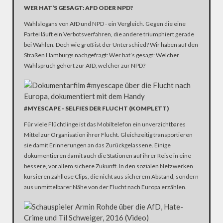
WER HAT’S GESAGT: AFD ODER NPD?
Wahlslogans von AfD und NPD - ein Vergleich. Gegen die eine
Partei läuft ein Verbotsverfahren, die andere triumphiert gerade
bei Wahlen. Doch wie groß ist der Unterschied? Wir haben auf den
Straßen Hamburgs nachgefragt: Wer hat’s gesagt: Welcher
Wahlspruch gehört zur AfD, welcher zur NPD?
#MYESCAPE - SELFIES DER FLUCHT (KOMPLETT)
Für viele Flüchtlinge ist das Mobiltelefon ein unverzichtbares
Mittel zur Organisation ihrer Flucht. Gleichzeitig transportieren
sie damit Erinnerungen an das Zurückgelassene. Einige
dokumentieren damit auch die Stationen auf ihrer Reise in eine
bessere, vor allem sichere Zukunft. In den sozialen Netzwerken
kursieren zahllose Clips, die nicht aus sicherem Abstand, sondern
aus unmittelbarer Nähe von der Flucht nach Europa erzählen.