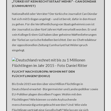
„TÜRKEI IST KEIN RECHTSSTAAT MEHR!“ - CAN DÜNDAR
(CUMHURIYET)
Nationalheld oder Verräter? Der türkische Journalist Can Dündar
hat sich mit Erdogan angelegt – und ist bereit, dafür in den Knast
zu gehen. Für die Veröffentlichung von Staatsgeheimnissen ist
der Journalist zu über fünf Jahren Haft verurteilt worden. Er und
sein Kollege Erdem Gül haben über geheime Waffenlieferungen
der Türkei an syrische Rebellen berichtet. Der ex-Chefredakteur
der oppositionellen Zeitung Cumhuriyet hat Widerspruch
eingelegt.
FLUCHT NACH EUROPA: WOHIN MIT DEN
FLÜCHTLINGEN? (DOKU)
Bis Ende 2015 werden über eine Million Flüchtlinge in
Deutschland erwartet - Bürgermeister und Landespolitiker sowie
EU-Politiker plagen dieselben Fragen: Wohin mit den
Flüchtlingen? Wie können so viele Asylsuchende
menschenwürdig untergebracht werden? Und: Wie viele
Flüchtlinge verträgt eine Gesellschaft? Wie lassen sie sich