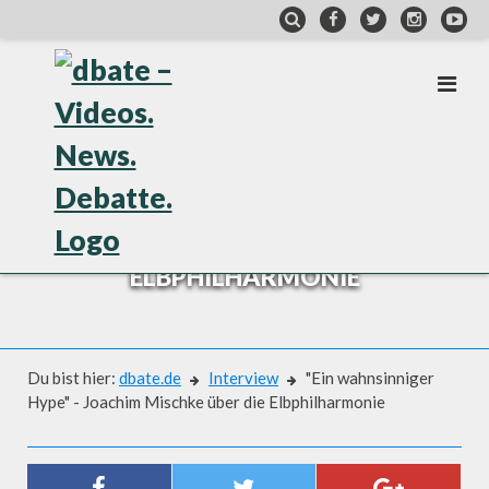
Skip
to
content
INTERVIEW
"EIN WAHNSINNIGER HYPE" -
JOACHIM MISCHKE ÜBER DIE
ELBPHILHARMONIE
Du bist hier:
dbate.de
Interview
"Ein wahnsinniger
Hype" - Joachim Mischke über die Elbphilharmonie
Interview
"EIN WAHNSINNIGER HYPE" -