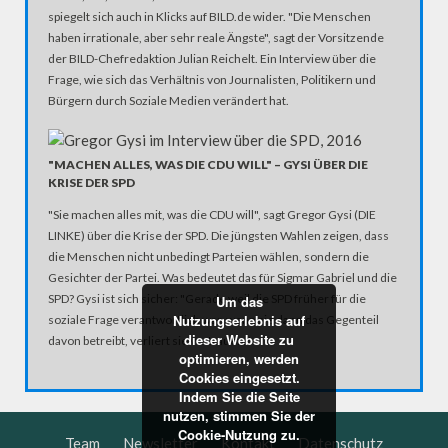
spiegelt sich auch in Klicks auf BILD.de wider. "Die Menschen
haben irrationale, aber sehr reale Ängste", sagt der Vorsitzende
der BILD-Chefredaktion Julian Reichelt. Ein Interview über die
Frage, wie sich das Verhältnis von Journalisten, Politikern und
Bürgern durch Soziale Medien verändert hat.
"MACHEN ALLES, WAS DIE CDU WILL" – GYSI ÜBER DIE
KRISE DER SPD
"Sie machen alles mit, was die CDU will", sagt Gregor Gysi (DIE
LINKE) über die Krise der SPD. Die jüngsten Wahlen zeigen, dass
die Menschen nicht unbedingt Parteien wählen, sondern die
Gesichter der Partei. Was bedeutet das für Sigmar Gabriel und die
SPD? Gysi ist sich sicher: "Gerade weil die SPD früher für die
Um das
Nutzungserlebnis auf
soziale Frage verantwortlich war, wenn sie dann das Gegenteil
dieser Website zu
davon betreibt, verliert sie vertrauen."
optimieren, werden
Cookies eingesetzt.
Indem Sie die Seite
nutzen, stimmen Sie der
Cookie-Nutzung zu.
Team
Newsletter
Kontakt
Datenschutz