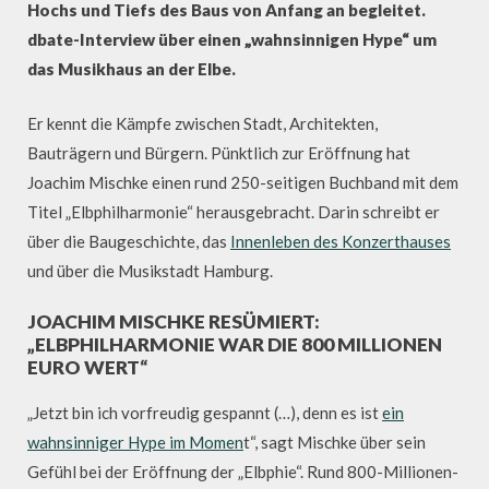
Hochs und Tiefs des Baus von Anfang an begleitet.
dbate-Interview über einen „wahnsinnigen Hype“ um
das Musikhaus an der Elbe.
Er kennt die Kämpfe zwischen Stadt, Architekten,
Bauträgern und Bürgern. Pünktlich zur Eröffnung hat
Joachim Mischke einen rund 250-seitigen Buchband mit dem
Titel „Elbphilharmonie“ herausgebracht. Darin schreibt er
über die Baugeschichte, das
Innenleben des Konzerthauses
und über die Musikstadt Hamburg.
JOACHIM MISCHKE RESÜMIERT:
„ELBPHILHARMONIE WAR DIE 800 MILLIONEN
EURO WERT“
„Jetzt bin ich vorfreudig gespannt (…), denn es ist
ein
wahnsinniger Hype im Momen
t“, sagt Mischke über sein
Gefühl bei der Eröffnung der „Elbphie“. Rund 800-Millionen-