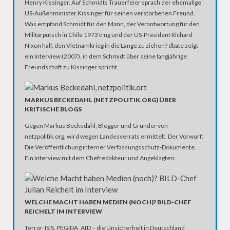
Henry Kissinger. Auf Schmidts Trauerfeier sprach der ehemalige
US-Außenminister Kissinger für seinen verstorbenen Freund.
Was empfand Schmidt für den Mann, der Verantwortung für den
Militärputsch in Chile 1973 trug und der US-Präsident Richard
Nixon half, den Vietnamkrieg in die Länge zu ziehen? dbate zeigt
ein Interview (2007), in dem Schmidt über seine langjährige
Freundschaft zu Kissinger spricht.
MARKUS BECKEDAHL (NETZPOLITIK.ORG) ÜBER
KRITISCHE BLOGS
Gegen Markus Beckedahl, Blogger und Gründer von
netzpolitik.org, wird wegen Landesverrats ermittelt. Der Vorwurf:
Die Veröffentlichung interner Verfassungsschutz-Dokumente.
Ein Interview mit dem Chefredakteur und Angeklagten:
WELCHE MACHT HABEN MEDIEN (NOCH)? BILD-CHEF
REICHELT IM INTERVIEW
Terror, ISIS, PEGIDA, AfD – die Unsicherheit in Deutschland