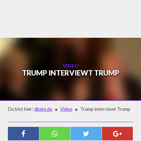
Skip
to
content
VIDEO
TRUMP INTERVIEWT TRUMP
Du bist hier:
dbate.de
Video
Trump interviewt Trump
Video
TRUMP INTERVIEWT TRUMP