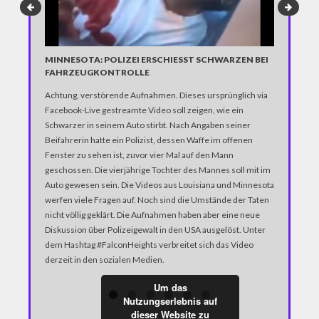
MEINE 24
MINNESOTA: POLIZEI ERSCHIESST SCHWARZEN BEI F
AHRZEUGKONTROLLE
Überfüllte 
Achtung, verstörende Aufnahmen. Dieses ursprünglich via
Bambuswälde
Facebook-Live gestreamte Video soll zeigen, wie ein
Weltstädte,
Schwarzer in seinem Auto stirbt. Nach Angaben seiner
bietet.
Beifahrerin hatte ein Polizist, dessen Waffe im offenen
Fenster zu sehen ist, zuvor vier Mal auf den Mann
geschossen. Die vierjährige Tochter des Mannes soll mit im
Auto gewesen sein. Die Videos aus Louisiana und Minnesota
werfen viele Fragen auf. Noch sind die Umstände der Taten
nicht völlig geklärt. Die Aufnahmen haben aber eine neue
Diskussion über Polizeigewalt in den USA ausgelöst. Unter
dem Hashtag #FalconHeights verbreitet sich das Video
derzeit in den sozialen Medien.
Um das
Nutzungserlebnis auf
dieser Website zu