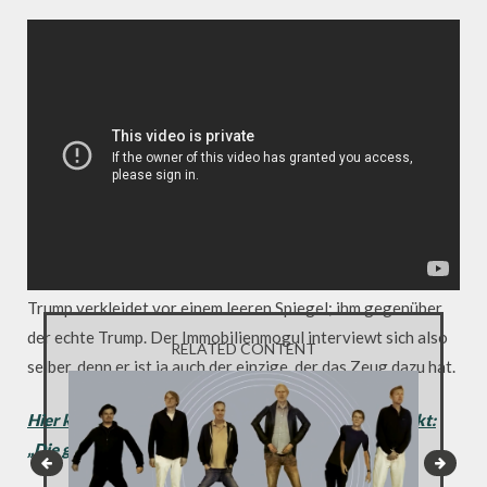
Naja, nicht ganz. Eigentlich interviewt Jimmy Fallon
Donald Trump als Donald Trump. Thema des
Gesprächs: Donald Trump. Noch Fragen?
Für das Interview von Präsidentschaftskandidat Donald
Trump hat sich Moderator Jimmy Fallon einen etwas
ungewöhnlichen Rahmen einfallen lassen. In der Tonight
Show des US Senders NBC führt er das Interview als Donald
Trump verkleidet vor einem leeren Spiegel; ihm gegenüber
der echte Trump. Der Immobilienmogul interviewt sich also
RELATED CONTENT
selber, denn er ist ja auch der einzige, der das Zeug dazu hat.
Hier klicken für mehr Videos zu unserem Schwerpunkt:
„Die große Trump-Show“