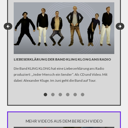
LIEBESERKLÄRUNG DER BAND KLING KLONG ANS RADIO
"WIR B
ANHÄN
Die Band KLING KLONG hat eine Liebeserklärung ans Radio
produziert: „Jeder Mensch ein Sender“. Als CD und Video. Mit
In der D
dabei: Alexander Kluge. Im Juni geht die Band auf Tour.
Katastro
über die
Notwendi
gewinne
MEHR VIDEOS AUS DEM BEREICH VIDEO