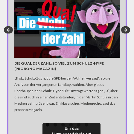
WENN D
DIE QUAL DER ZAHL: SO VIEL ZUM SCHULZ-HYPE
(PROBONO MAGAZIN)
Stell´ Di
„Trotz Schulz-Zug hat die SPD bei den Wahlen versagt“, so die
Knochenm
Analysen der vergangenen Landtagswahlen. Aber gibt es
auch ein 
überhaupt einen Schulz-Hype? Die Umfragewerte sagen ‚Ja‘, aber
das Ziel
die sind auch in einer Zeit entstanden, in der Martin Schulz in den
zeigt er
Medien sehr präsent war. Ein klassisches Medienecho, sagt das
ziemlich
probono Magazin.
Um das
Nutzungserlebnis auf