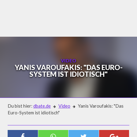
Skip
to
content
VIDEO
YANIS VAROUFAKIS: "DAS EURO-
SYSTEM IST IDIOTISCH"
Du bist hier:
dbate.de
Video
Yanis Varoufakis: "Das
Euro-System ist idiotisch"
Video
YANIS VAROUFAKIS: "DAS EURO-