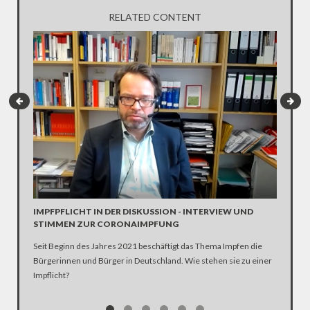
RELATED CONTENT
INTERV
Die SPD 
Scholz. 
IMPFPFLICHT IN DER DISKUSSION - INTERVIEW UND
STIMMEN ZUR CORONAIMPFUNG
Seit Beginn des Jahres 2021 beschäftigt das Thema Impfen die
Bürgerinnen und Bürger in Deutschland. Wie stehen sie zu einer
Impflicht?