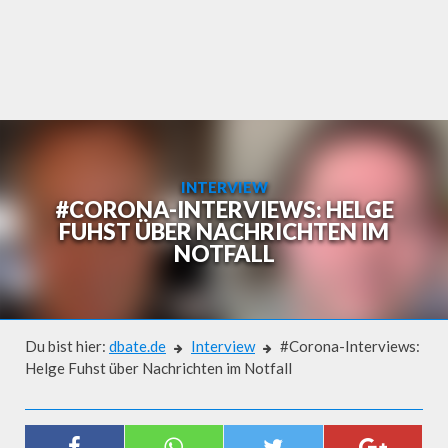
Skip
to
content
INTERVIEW
#CORONA-INTERVIEWS: HELGE
FUHST ÜBER NACHRICHTEN IM
NOTFALL
Du bist hier:
dbate.de
Interview
#Corona-Interviews:
Helge Fuhst über Nachrichten im Notfall
Interview
#CORONA-INTERVIEWS: HELGE