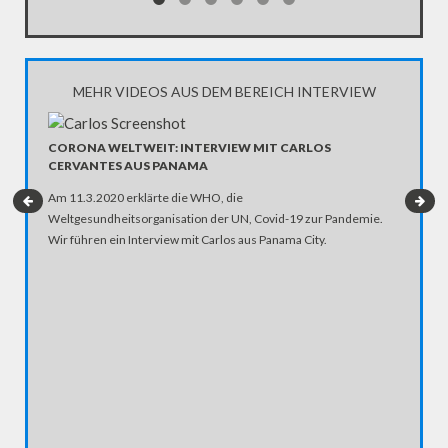
MEHR VIDEOS AUS DEM BEREICH INTERVIEW
CORONA WELTWEIT: INTERVIEW MIT CARLOS
CERVANTES AUS PANAMA
ANJA R
GEGNER
Am 11.3.2020 erklärte die WHO, die
Weltgesundheitsorganisation der UN, Covid-19 zur Pandemie.
Wie soll
Wir führen ein Interview mit Carlos aus Panama City.
Fakten, 
der schn
so die Jo
Netzwer