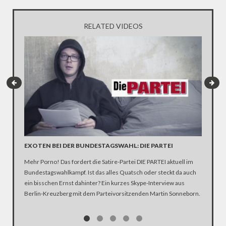
RELATED VIDEOS
EXOTEN BEI DER BUNDESTAGSWAHL: DIE PARTEI
SATIRE
AFD-S
Mehr Porno! Das fordert die Satire-Partei DIE PARTEI aktuell im
Kannst d
Bundestagswahlkampf. Ist das alles Quatsch oder steckt da auch
Komment
ein bisschen Ernst dahinter? Ein kurzes Skype-Interview aus
liebsten
Berlin-Kreuzberg mit dem Parteivorsitzenden Martin Sonneborn.
infiltri
seiner n
„befallen