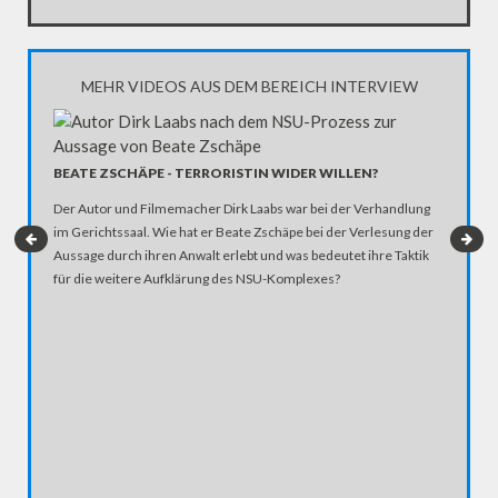
MEHR VIDEOS AUS DEM BEREICH INTERVIEW
BEATE ZSCHÄPE - TERRORISTIN WIDER WILLEN?
G20-GI
NOTDI
Der Autor und Filmemacher Dirk Laabs war bei der Verhandlung
Seit Mon
im Gerichtssaal. Wie hat er Beate Zschäpe bei der Verlesung der
hochrang
Aussage durch ihren Anwalt erlebt und was bedeutet ihre Taktik
rechnen 
für die weitere Aufklärung des NSU-Komplexes?
polizeil
"Anwalts
während 