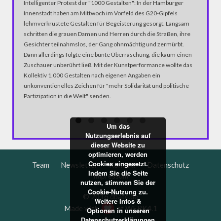
Intelligenter Protest der "1000 Gestalten": In der Hamburger
www.worl
Innenstadt haben am Mittwoch im Vorfeld des G20-Gipfels
Berlinhaf
lehmverkrustete Gestalten für Begeisterung gesorgt. Langsam
Bolivien
schritten die grauen Damen und Herren durch die Straßen, ihre
als 100 
Gesichter teilnahmslos, der Gang ohnmächtig und zermürbt.
Orte mit
Dann allerdings folgte eine bunte Überraschung, die kaum einen
Projekt 
Zuschauer unberührt ließ. Mit der Kunstperformance wollte das
der Welt.
Kollektiv 1.000 Gestalten nach eigenen Angaben ein
unkonventionelles Zeichen für "mehr Solidarität und politische
Partizipation in die Welt" senden.
Um das
Nutzungserlebnis auf
dieser Website zu
optimieren, werden
Cookies eingesetzt.
Team
Newsletter
Kontakt
Datenschutz
Indem Sie die Seite
Impressum
nutzen, stimmen Sie der
Cookie-Nutzung zu.
© 2016 dbate.de
Weitere Infos &
Made with
at
WERK4.1
Optionen in unseren
Datenschutzerklärungen