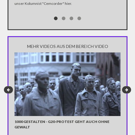
unser Kolumnist "Cemcorder" hier.
MEHR VIDEOS AUS DEM BEREICH VIDEO
1000 GESTALTEN - G20-PROTEST GEHT AUCH OHNE
GEWALT
"WORLD