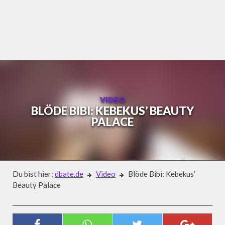
Skip
to
content
VIDEO
BLÖDE BIBI: KEBEKUS’ BEAUTY
PALACE
Du bist hier:
dbate.de
Video
Blöde Bibi: Kebekus’
Beauty Palace
Video
BLÖDE BIBI: KEBEKUS’ BEAUTY