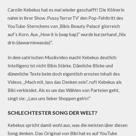
Carolin Kebekus hat es mal wieder geschafft! Die Kölnerin
nahm in ihrer Show ‚PussyTerrorTV‘ den Pop-Fehltritt des
YouTube-Sternchens von ‚Bibis Beauty Palace‘ glorreich
auf’s Korn. Aus „How it is (wap bap)“ wurde kurzerhand „Nix
drin (dawarniewasda)“.
In dem satirischen Musikvideo macht Kebekus deutlich:
Intelligenz ist nicht Bibis Stärke. Dämliche Blicke und
dümmliche Texte beim doch eigentlich ernsten Inhalt des
Videos. „Mach mit, lass das Denken sein“, ruft Kebekus als
Bibi verkleidet. Als es um das Wählen von Parteien geht,
singt sie: „Lass uns lieber Shoppen geh’n!“
SCHLECHTESTER SONG DER WELT?
Kebekus spricht damit wohl aus, was die meisten über diesen
Song denken. Das Original von Bibi hat es auf YouTube