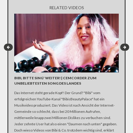
RELATED VIDEOS
BIBI, BITTE SING' WEITER! | CEMCORDER ZUM
BÖHME
UNBELIEBTESTEN SONG DES LANDES
SCHREI
Das Internet steht gerade Kopf! Der Grund? "Bibi" vom
Mit „ME
erfolgreichen YouTube-Kanal "BibisBeautyPalace" hat ein
Royale-M
Musikvideo produziert. Das Video ist nach Ansicht der Internet-
YouTube-
Gemeinde so schlecht, dass bei 20 Millionen Aufrufen,
Doch nic
mittlerweile knapp zwei Millionen Dislikes zu verbuchen sind.
Pseudony
Jeder zehnte User hat also einen "Daumen nach unten" gegeben.
deutsche
Doch wieso Videos von Bibi & Co. trotzdem wichtig sind, erklärt