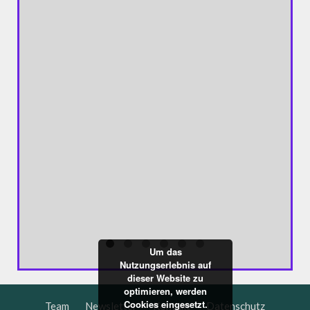
"DAS G
MERKEL
Ehe für 
Bundesta
Stellung
Öffnung 
das Stat
Um das
Nutzungserlebnis auf
dieser Website zu
optimieren, werden
Cookies eingesetzt.
Team
Newsletter
Kontakt
Datenschutz