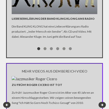
LIEBESERKLÄRUNG DER BAND KLING KLONG ANS RADIO
"WIR B
ANHÄN
Die Band KLING KLONG hat eine Liebeserklärung ans Radio
produziert: „Jeder Mensch ein Sender“. Als CD und Video. Mit
In der D
dabei: Alexander Kluge. Im Juni geht die Band auf Tour.
Katastro
über die
Notwendi
gewinne
MEHR VIDEOS AUS DEM BEREICH VIDEO
ZU FRÜH! ROGER CICERO IST TOT
Zu früh! Jazzmusiker Roger Cicero ist im Alter von 45 Jahren an
einem Hirnschlag gestorben. Wir zeigen seinen bewegenden
Song "Ich Hätt So Gern Noch Tschüss Gesagt" von 2010.