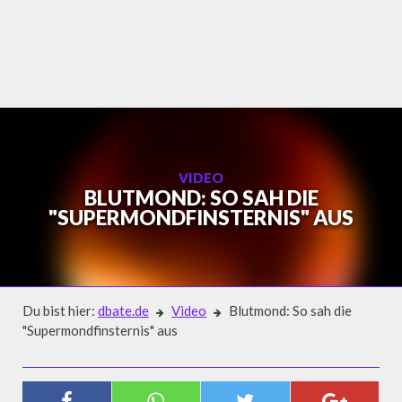
Skip
to
content
VIDEO
BLUTMOND: SO SAH DIE
"SUPERMONDFINSTERNIS" AUS
Du bist hier:
dbate.de
Video
Blutmond: So sah die
"Supermondfinsternis" aus
Video
BLUTMOND: SO SAH DIE