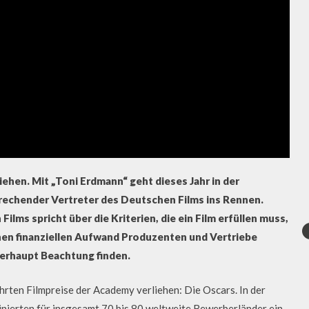
iehen. Mit „Toni Erdmann“ geht dieses Jahr in der
prechender Vertreter des Deutschen Films ins Rennen.
ms spricht über die Kriterien, die ein Film erfüllen muss,
hen finanziellen Aufwand Produzenten und Vertriebe
berhaupt Beachtung finden.
rten Filmpreise der Academy verliehen: Die Oscars. In der
inierten für insgesamt 70 bis 80 weltweite Bewerberländer ein