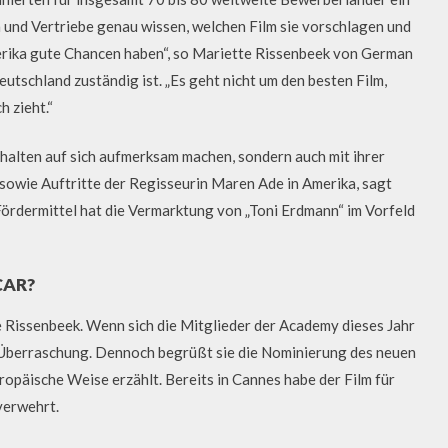
nd Vertriebe genau wissen, welchen Film sie vorschlagen und
merika gute Chancen haben“, so Mariette Rissenbeek von German
eutschland zuständig ist. „Es geht nicht um den besten Film,
 zieht.“
nhalten auf sich aufmerksam machen, sondern auch mit ihrer
owie Auftritte der Regisseurin Maren Ade in Amerika, sagt
ördermittel hat die Vermarktung von „Toni Erdmann“ im Vorfeld
CAR?
e Rissenbeek. Wenn sich die Mitglieder der Academy dieses Jahr
 Überraschung. Dennoch begrüßt sie die Nominierung des neuen
opäische Weise erzählt. Bereits in Cannes habe der Film für
verwehrt.