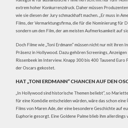
extrem hoher Konkurrenzdruck. Daher müssen Produzenten u
wie sie diesen der Jury schmackhaft machen. „Er muss in A
Films, der Vermarktungsfirma, die für die Nominierung für D
sondern um den Film, der am meisten Aufmerksamkeit auf sich
Doch Filme wie „Toni Erdmann“ müssen nicht nur mit ihren I
Präsenz in Hollywood. Dazu gehören Screenings, Anzeigen s
Rissenbeek im Interview. Knapp 300 bis 400 Tausend Euro F
der Oscars gekostet.
HAT „TONI ERDMANN“ CHANCEN AUF DEN OS
„In Hollywood sind historische Themen beliebt“, so Mariett
für eine Komödie entscheiden würden, wäre das schon eine
Films von Maren Ade, der eine besondere Geschichte auf eur
Euphorie gesorgt. Eine Goldene Palme blieb ihm allerdings 