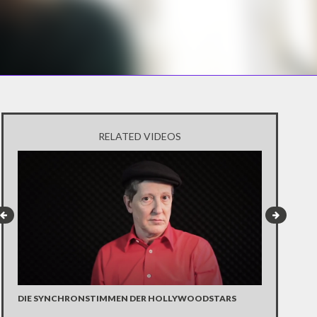
RELATED VIDEOS
DIE SYNCHRONSTIMMEN DER HOLLYWOODSTARS
STAR WARS-