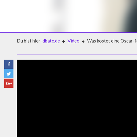
Du bist hier:
dbate.de
Video
Was kostet eine Oscar-
Video
WAS KOSTET EINE OSCAR-