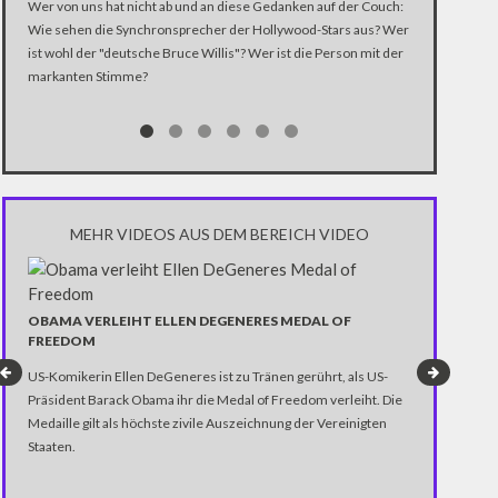
Wer von uns hat nicht ab und an diese Gedanken auf der Couch:
STAR WARS ist 
Wie sehen die Synchronsprecher der Hollywood-Stars aus? Wer
siebte Episod
ist wohl der "deutsche Bruce Willis"? Wer ist die Person mit der
Vader und Co. 
markanten Stimme?
aktuellen Fil
Fallon einen m
Melodien der F
beteiligen sic
MEHR VIDEOS AUS DEM BEREICH VIDEO
OBAMA VERLEIHT ELLEN DEGENERES MEDAL OF
FREEDOM
US-Komikerin Ellen DeGeneres ist zu Tränen gerührt, als US-
Präsident Barack Obama ihr die Medal of Freedom verleiht. Die
Medaille gilt als höchste zivile Auszeichnung der Vereinigten
Staaten.
AUGENZEUG