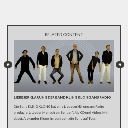
RELATED CONTENT
LIEBESERKLÄRUNG DER BAND KLING KLONG ANS RADIO
"WIR B
ANHÄN
Die Band KLING KLONG hat eine Liebeserklärung ans Radio
produziert: „Jeder Mensch ein Sender“. Als CD und Video. Mit
In der D
dabei: Alexander Kluge. Im Juni geht die Band auf Tour.
Katastro
über die