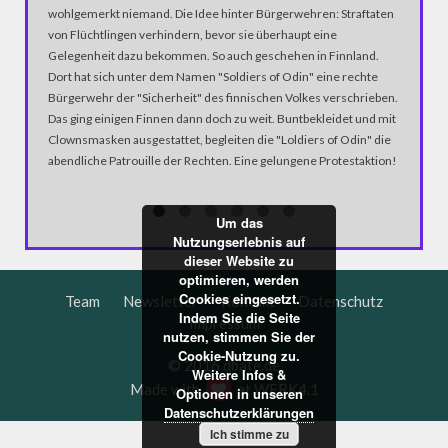
wohlgemerkt niemand. Die Idee hinter Bürgerwehren: Straftaten
Erlebniss
von Flüchtlingen verhindern, bevor sie überhaupt eine
lang, un
Gelegenheit dazu bekommen. So auch geschehen in Finnland.
Dort hat sich unter dem Namen "Soldiers of Odin" eine rechte
Bürgerwehr der "Sicherheit" des finnischen Volkes verschrieben.
Das ging einigen Finnen dann doch zu weit. Buntbekleidet und mit
Clownsmasken ausgestattet, begleiten die "Loldiers of Odin" die
abendliche Patrouille der Rechten. Eine gelungene Protestaktion!
Um das
Nutzungserlebnis auf
dieser Website zu
optimieren, werden
Cookies eingesetzt.
Team
Newsletter
Kontakt
Datenschutz
Indem Sie die Seite
Impressum
nutzen, stimmen Sie der
Cookie-Nutzung zu.
© 2016 dbate.de
Weitere Infos &
Made with
at
WERK4.1
Optionen in unseren
Datenschutzerklärungen
Ich stimme zu