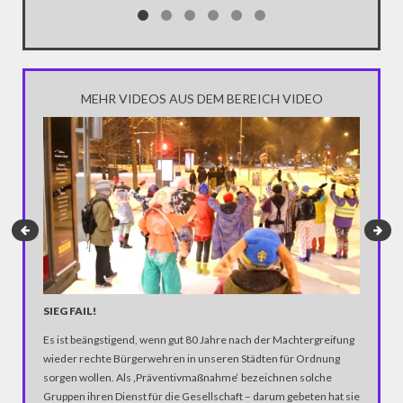
Notwendi
gewinne
MEHR VIDEOS AUS DEM BEREICH VIDEO
SIEG FAIL!
MICHA
Es ist beängstigend, wenn gut 80 Jahre nach der Machtergreifung
Diesmal 
wieder rechte Bürgerwehren in unseren Städten für Ordnung
Handykam
sorgen wollen. Als ‚Präventivmaßnahme‘ bezeichnen solche
Trump To
Gruppen ihren Dienst für die Gesellschaft – darum gebeten hat sie
Presiden