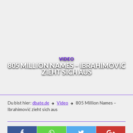
Skip
to
content
VIDEO
805 MILLION NAMES – IBRAHIMOVIĆ
ZIEHT SICH AUS
Du bist hier:
dbate.de
Video
805 Million Names –
Ibrahimović zieht sich aus
Video
805 MILLION NAMES –