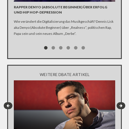
RAPPER DENYO (ABSOLUTE BEGINNER) ÜBER ERFOLG
MEIN L
UND HIP HOP-DEPRESSION
Neonazis
Wie verändert die Digitalisierung das Musikgeschäft? Dennis Lisk
Homosexua
aka Denyo (Absolute Beginner) über „Realness“, politischen Rap,
homosexu
Papa sein und sein neues Album „Derbe“.
Teil 4: F
WEITERE DBATE ARTIKEL