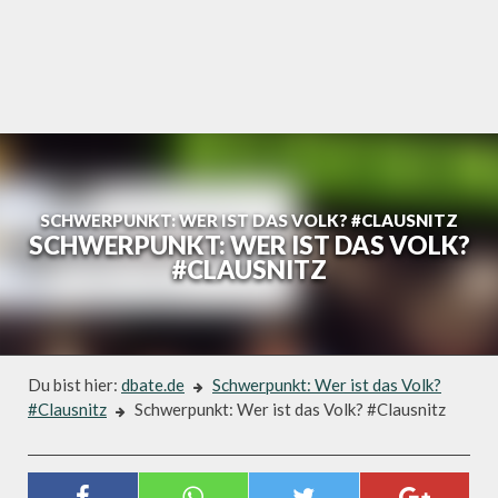
Skip
to
content
SCHWERPUNKT: WER IST DAS VOLK? #CLAUSNITZ
SCHWERPUNKT: WER IST DAS VOLK?
#CLAUSNITZ
Du bist hier:
dbate.de
Schwerpunkt: Wer ist das Volk?
#Clausnitz
Schwerpunkt: Wer ist das Volk? #Clausnitz
Schwerpunkt: Wer ist das Volk? #Clausnitz
SCHWERPUNKT: WER IST DAS