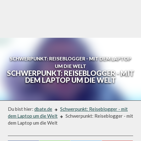
Skip
to
content
SCHWERPUNKT: REISEBLOGGER - MIT DEM LAPTOP
UM DIE WELT
SCHWERPUNKT: REISEBLOGGER - MIT
DEM LAPTOP UM DIE WELT
Du bist hier:
dbate.de
Schwerpunkt: Reiseblogger - mit
dem Laptop um die Welt
Schwerpunkt: Reiseblogger - mit
dem Laptop um die Welt
Schwerpunkt: Reiseblogger - mit dem Laptop um die Welt