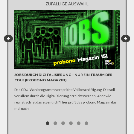
ZUFÄLLIGE AUSWAHL
G20-GI
JOBS DURCH DIGITALISIERUNG – NUR EIN TRAUM DER
SCHANZ
CDU? (PROBONO MAGAZIN)
G20-Gipf
Das CDU-Wahlprogramm verspricht: Vollbeschäftigung. Die soll
2017 im 
vor allem durch die Digitalisierung erreicht werden. Aber wie
wo die m
realistisch ist das eigentlich? Hier prüft das probono Magazin das
sogenann
mal nach.