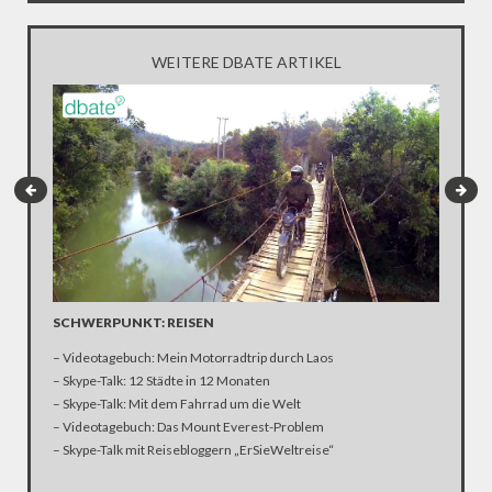
WEITERE DBATE ARTIKEL
SCHWERPUNKT: REISEN
TRUTHA
THANK
– Videotagebuch: Mein Motorradtrip durch Laos
Thanksgi
– Skype-Talk: 12 Städte in 12 Monaten
gibt es d
– Skype-Talk: Mit dem Fahrrad um die Welt
ISS. Doc
– Videotagebuch: Das Mount Everest-Problem
Essen in
– Skype-Talk mit Reisebloggern „ErSieWeltreise“
Video, wi