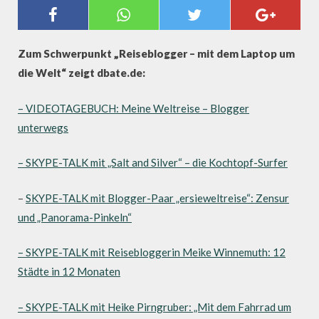
SCHWERPUNKT: REISEBLOGGER -
MIT DEM LAPTOP UM DIE WELT
Zum Schwerpunkt „Reiseblogger – mit dem Laptop um
die Welt“ zeigt dbate.de:
– VIDEOTAGEBUCH: Meine Weltreise – Blogger
unterwegs
– SKYPE-TALK mit „Salt and Silver“ – die Kochtopf-Surfer
–
SKYPE-TALK mit Blogger-Paar „ersieweltreise“: Zensur
und „Panorama-Pinkeln“
– SKYPE-TALK mit Reisebloggerin Meike Winnemuth: 12
Städte in 12 Monaten
– SKYPE-TALK mit Heike Pirngruber: „Mit dem Fahrrad um