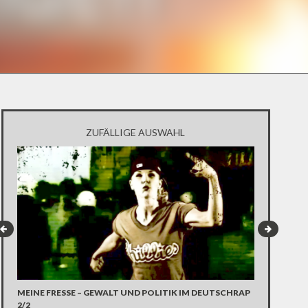
ZUFÄLLIGE AUSWAHL
MEINE FRESSE – GEWALT UND POLITIK IM DEUTSCHRAP
100 JAHRE 
2/2
BLEIBT? (P