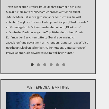
Trotz des großen Erfolgs, ist Deutschrap immer noch eine
100 Jahre Okto
Subkultur, die mit gesellschaftlichen Konventionen bricht.
Kommunisten. 
„Meine Musik ist sehr aggressiv, aber soll nicht zur Gewalt
Monarchie. Für
aufrufen“, sagt der Berliner Untergrund-Rapper „Blokkmonsta“
Dorn im Auge –
im Videotagebuch. Mit seinem letzten Album „Blokkhaus“
in Russland…
stürmte der Berliner sogar die Top 10 der deutschen Charts.
Darf man der Berichterstattung über die vermeintlich
„asozialen“ und gewaltverherrlichenden „Gangsterrapper“ also
überhaupt Glauben schenken? Oder nutzen „Gangsterrapper“
Provokationen, als bewusstes Stilmittel ihrer Kunst?
WEITERE DBATE ARTIKEL