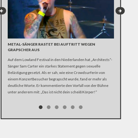
METAL-SÄNGER RASTET BEI AUFTRITT WEGEN
#THERMILIN
GRAPSCHER AUS
BUNDESTA
Auf dem Lowland Festival in den Niederlanden hat „Architects“-
#Thermilindne
Sänger Sam Carter ein starkes Statement gegen sexuelle
Nach einer Pos
Belästigung gesetzt. Als er sah, wie eine Crowdsurferin von
werden gerade
einem Konzertbesucher begrapscht wurde, fand er mehr als
Christian Lindn
deutliche Worte. Er kommentierte den Vorfall von der Bühne
sozialen Medie
unter anderem mit: „Das ist nicht dein scheiß Körper!“
werden gerade
dem Küchenger
Großteil ist t
Politiker kan