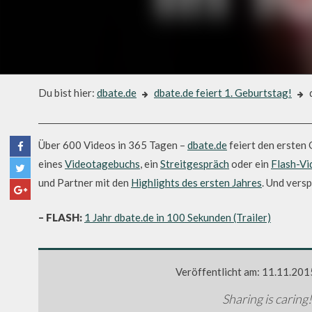
Du bist hier:
dbate.de
dbate.de feiert 1. Geburtstag!
d
dbate.de feiert 1. Geburtstag!
DBATE.DE FEIERT 1. GEBURT
Über 600 Videos in 365 Tagen –
dbate.de
feiert den ersten
eines
Videotagebuchs
, ein
Streitgespräch
oder ein
Flash-Vi
und Partner mit den
Highlights des ersten Jahres
. Und vers
– FLASH:
1 Jahr dbate.de in 100 Sekunden (Trailer)
Veröffentlicht am: 11.11.201
Sharing is caring!