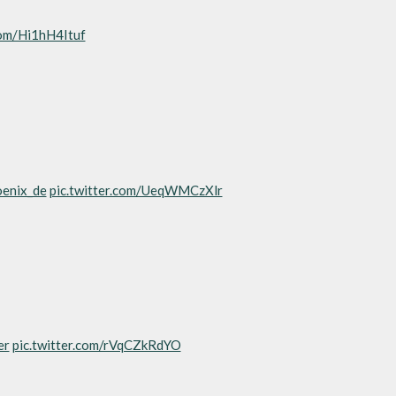
com/Hi1hH4Ituf
enix_de
pic.twitter.com/UeqWMCzXlr
er
pic.twitter.com/rVqCZkRdYO