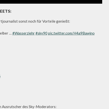
EETS:
tjournalist sonst noch für Vorteile genießt:
selber …
#Wasserziehr
#sky90
pic.twitter.com/H4a9Bawjno
G
den Ausrutscher des Sky-Moderators: