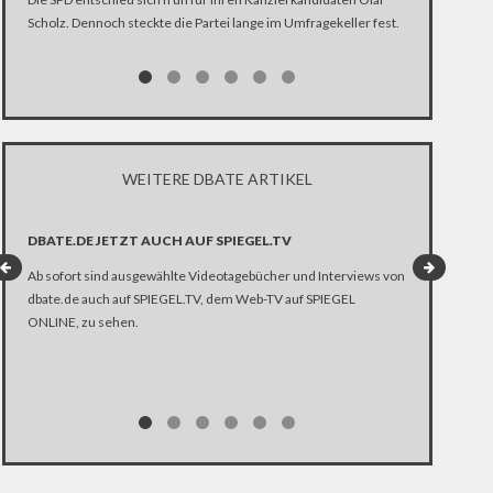
TRAILER: DE
Scholz. Dennoch steckte die Partei lange im Umfragekeller fest.
Vor 20 Jahren
Ölplattform Br
Waffen. Aussch
23.30).
WEITERE DBATE ARTIKEL
DBATE.DE JETZT AUCH AUF SPIEGEL.TV
SCHWERPUNK
Ab sofort sind ausgewählte Videotagebücher und Interviews von
– VIDEOTAGEB
dbate.de auch auf SPIEGEL.TV, dem Web-TV auf SPIEGEL
– SKYPE-TALK: 
ONLINE, zu sehen.
– SKYPE-TALK: 