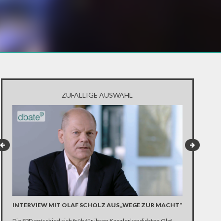
ZUFÄLLIGE AUSWAHL
INTERVIEW MIT OLAF SCHOLZ AUS „WEGE ZUR MACHT“
Die SPD entschied sich früh für ihren Kanzlerkandidaten Olaf