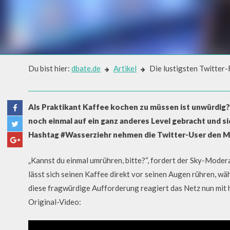
Du bist hier:
dbate.de
Artikel
Die lustigsten Twitter
Artikel
DIE LUSTIGSTEN TWITTER-R
Als Praktikant Kaffee kochen zu müssen ist unwürdig
MODERATOR WASSERZIEHR
noch einmal auf ein ganz anderes Level gebracht und s
Hashtag #Wasserziehr nehmen die Twitter-User den Mo
„Kannst du einmal umrühren, bitte?“, fordert der Sky-Moder
lässt sich seinen Kaffee direkt vor seinen Augen rühren, wäh
diese fragwürdige Aufforderung reagiert das Netz nun mit h
Original-Video: