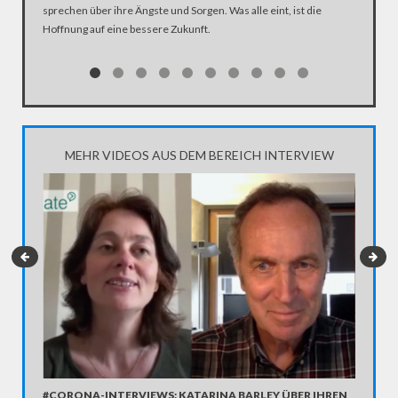
sprechen über ihre Ängste und Sorgen. Was alle eint, ist die
Hoffnung auf eine bessere Zukunft.
MEHR VIDEOS AUS DEM BEREICH INTERVIEW
WOHIN 
PROFES
US-Präsi
und dami
gesorgt.
Sicherhei
Sicherhei
wie wich
künftig 
#CORONA-INTERVIEWS: KATARINA BARLEY ÜBER IHREN