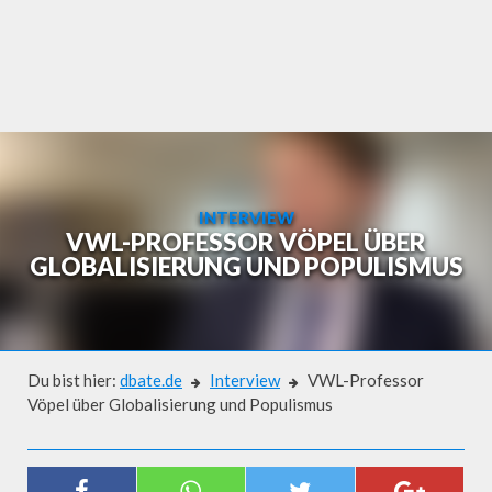
Skip
to
content
INTERVIEW
VWL-PROFESSOR VÖPEL ÜBER
GLOBALISIERUNG UND POPULISMUS
Du bist hier:
dbate.de
Interview
VWL-Professor
Vöpel über Globalisierung und Populismus
Interview
VWL-PROFESSOR VÖPEL ÜBER