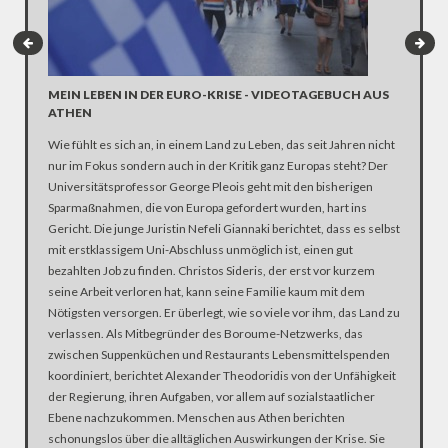
MEIN LEBEN IN DER EURO-KRISE - VIDEOTAGEBUCH AUS
SCHÄU
ATHEN
FILM)
Wie fühlt es sich an, in einem Land zu Leben, das seit Jahren nicht
Monate v
nur im Fokus sondern auch in der Kritik ganz Europas steht? Der
verhande
Universitätsprofessor George Pleois geht mit den bisherigen
zu Refor
Sparmaßnahmen, die von Europa gefordert wurden, hart ins
zahllose
Gericht. Die junge Juristin Nefeli Giannaki berichtet, dass es selbst
und Doku
mit erstklassigem Uni-Abschluss unmöglich ist, einen gut
voller Lä
bezahlten Job zu finden. Christos Sideris, der erst vor kurzem
seine Arbeit verloren hat, kann seine Familie kaum mit dem
Nötigsten versorgen. Er überlegt, wie so viele vor ihm, das Land zu
verlassen. Als Mitbegründer des Boroume-Netzwerks, das
zwischen Suppenküchen und Restaurants Lebensmittelspenden
koordiniert, berichtet Alexander Theodoridis von der Unfähigkeit
der Regierung, ihren Aufgaben, vor allem auf sozialstaatlicher
Ebene nachzukommen. Menschen aus Athen berichten
schonungslos über die alltäglichen Auswirkungen der Krise. Sie