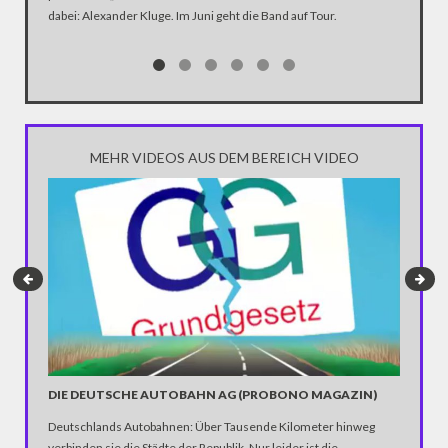
dabei: Alexander Kluge. Im Juni geht die Band auf Tour.
Katastro
über die
Notwendi
gewinne
MEHR VIDEOS AUS DEM BEREICH VIDEO
DIE DEUTSCHE AUTOBAHN AG (PROBONO MAGAZIN)
"SIE SI
CEMCO
Deutschlands Autobahnen: Über Tausende Kilometer hinweg
NRW-Wahl:
verbinden sie die Städte der Republik. Nur leider ist die