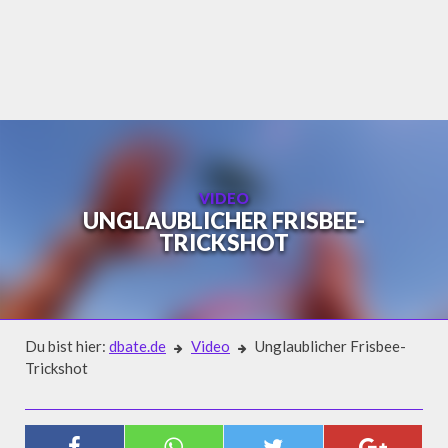
Skip
to
content
VIDEO
UNGLAUBLICHER FRISBEE-
TRICKSHOT
Du bist hier:
dbate.de
Video
Unglaublicher Frisbee-
Trickshot
Video
UNGLAUBLICHER FRISBEE-