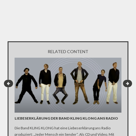
RELATED CONTENT
LIEBESERKLÄRUNG DER BAND KLING KLONG ANS RADIO
"WIR B
ANHÄN
Die Band KLING KLONG hat eine Liebeserklärung ans Radio
produziert: „Jeder Mensch ein Sender“. Als CD und Video. Mit
In der D