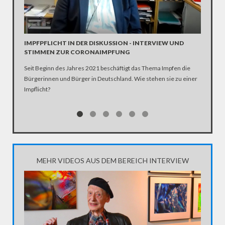
INTERV
Die SPD 
Scholz. 
IMPFPFLICHT IN DER DISKUSSION - INTERVIEW UND
STIMMEN ZUR CORONAIMPFUNG
Seit Beginn des Jahres 2021 beschäftigt das Thema Impfen die
Bürgerinnen und Bürger in Deutschland. Wie stehen sie zu einer
Impflicht?
MEHR VIDEOS AUS DEM BEREICH INTERVIEW