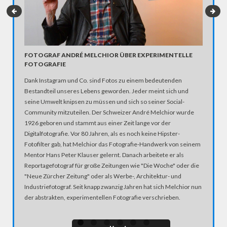
„2017 
FOTOGRAF ANDRÉ MELCHIOR ÜBER EXPERIMENTELLE
KRASTE
FOTOGRAFIE
Der bulga
Dank Instagram und Co. sind Fotos zu einem bedeutenden
provokan
Bestandteil unseres Lebens geworden. Jeder meint sich und
Revolutio
seine Umwelt knipsen zu müssen und sich so seiner Social-
darauf k
Community mitzuteilen. Der Schweizer André Melchior wurde
er im db
1926 geboren und stammt aus einer Zeit lange vor der
Digitalfotografie. Vor 80 Jahren, als es noch keine Hipster-
Fotofilter gab, hat Melchior das Fotografie-Handwerk von seinem
Mentor Hans Peter Klauser gelernt. Danach arbeitete er als
Reportagefotograf für große Zeitungen wie "Die Woche" oder die
"Neue Zürcher Zeitung" oder als Werbe-, Architektur- und
Industriefotograf. Seit knapp zwanzig Jahren hat sich Melchior nun
der abstrakten, experimentellen Fotografie verschrieben.