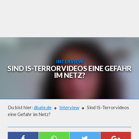
Skip
to
content
INTERVIEW
SIND IS-TERRORVIDEOS EINE GEFAHR
IM NETZ?
Du bist hier:
dbate.de
Interview
Sind IS-Terrorvideos
eine Gefahr im Netz?
Interview
SIND IS-TERRORVIDEOS EINE