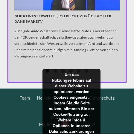
ANSCHL
GUIDO WESTERWELLE: „ICH BLICKE ZURÜCK VOLLER
Die Wuch
DANKBARKEIT.“
verkohlte
Front ein
2011 gab Guido Westerwelle seine letzte Rede als Vorsitzender
Videoauf
der FDP. Leidenschaftlich, selbstbewusst aber auch wehmütig
Morgen m
verabschiedete sich Westerwelle von seinem Amt und wurde am
Ende mit einer siebenminütigen mit Standing Ovation von seinen
Parteigenossen gefeiert.
Um das
Nutzungserlebnis auf
dieser Website zu
optimieren, werden
Cookies eingesetzt.
Team
Newsletter
Kontakt
Datenschutz
Indem Sie die Seite
Impressum
nutzen, stimmen Sie der
Cookie-Nutzung zu.
© 2016 dbate.de
Weitere Infos &
Made with
at
WERK4.1
Optionen in unseren
Datenschutzerklärungen