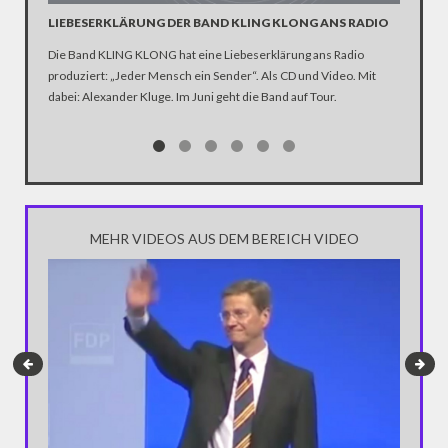
LIEBESERKLÄRUNG DER BAND KLING KLONG ANS RADIO
"WIR B
ANHÄN
Die Band KLING KLONG hat eine Liebeserklärung ans Radio
produziert: „Jeder Mensch ein Sender“. Als CD und Video. Mit
In der D
dabei: Alexander Kluge. Im Juni geht die Band auf Tour.
Katastro
über die
Notwendi
gewinne
MEHR VIDEOS AUS DEM BEREICH VIDEO