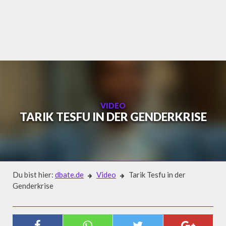
Skip
to
content
VIDEO
TARIK TESFU IN DER GENDERKRISE
Du bist hier:
dbate.de
Video
Tarik Tesfu in der
Genderkrise
Video
TARIK TESFU IN DER