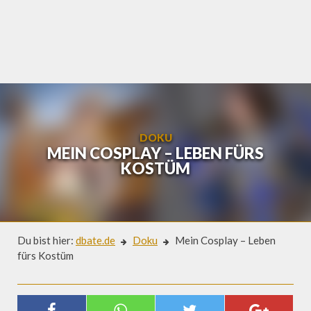
Skip
to
content
DOKU
MEIN COSPLAY – LEBEN FÜRS
KOSTÜM
Du bist hier:
dbate.de
Doku
Mein Cosplay – Leben
fürs Kostüm
Doku
MEIN COSPLAY – LEBEN FÜRS