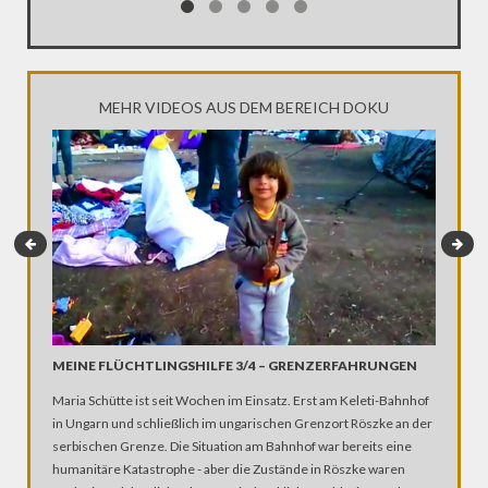
MEHR VIDEOS AUS DEM BEREICH DOKU
MEINE FLÜCHTLINGSHILFE 3/4 – GRENZERFAHRUNGEN
ZIKA – 
Maria Schütte ist seit Wochen im Einsatz. Erst am Keleti-Bahnhof
Wie gefä
in Ungarn und schließlich im ungarischen Grenzort Röszke an der
Brasilian
serbischen Grenze. Die Situation am Bahnhof war bereits eine
Besonder
humanitäre Katastrophe - aber die Zustände in Röszke waren
übertrag