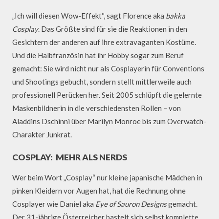
„Ich will diesen Wow-Effekt“, sagt Florence aka
bakka
Cosplay
. Das Größte sind für sie die Reaktionen in den
Gesichtern der anderen auf ihre extravaganten Kostüme.
Und die Halbfranzösin hat ihr Hobby sogar zum Beruf
gemacht: Sie wird nicht nur als Cosplayerin für Conventions
und Shootings gebucht, sondern stellt mittlerweile auch
professionell Perücken her. Seit 2005 schlüpft die gelernte
Maskenbildnerin in die verschiedensten Rollen – von
Aladdins Dschinni über Marilyn Monroe bis zum Overwatch-
Charakter Junkrat.
COSPLAY: MEHR ALS NERDS
Wer beim Wort „Cosplay“ nur kleine japanische Mädchen in
pinken Kleidern vor Augen hat, hat die Rechnung ohne
Cosplayer wie Daniel aka
Eye of Sauron Designs
gemacht.
Der 31-jährige Österreicher bastelt sich selbst komplette