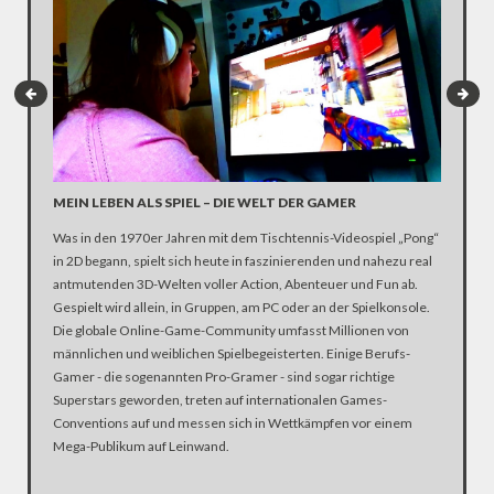
MEIN LEBEN ALS SPIEL – DIE WELT DER GAMER
SO WAR
MIT C
Was in den 1970er Jahren mit dem Tischtennis-Videospiel „Pong“
„Tschuld
in 2D begann, spielt sich heute in faszinierenden und nahezu real
hier zie
antmutenden 3D-Welten voller Action, Abenteuer und Fun ab.
der Vere
Gespielt wird allein, in Gruppen, am PC oder an der Spielkonsole.
hinter d
Die globale Online-Game-Community umfasst Millionen von
das ganze
männlichen und weiblichen Spielbegeisterten. Einige Berufs-
welche d
Gamer - die sogenannten Pro-Gramer - sind sogar richtige
seht ihr 
Superstars geworden, treten auf internationalen Games-
Conventions auf und messen sich in Wettkämpfen vor einem
Mega-Publikum auf Leinwand.