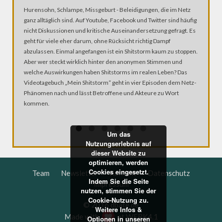
Hurensohn, Schlampe, Missgeburt - Beleidigungen, die im Netz
Brennend
ganz alltäglich sind. Auf Youtube, Facebook und Twitter sind häufig
treibt j
nicht Diskussionen und kritische Auseinandersetzung gefragt. Es
Jugendli
geht für viele eher darum, ohne Rücksicht richtig Dampf
Proteste 
abzulassen. Einmal angefangen ist ein Shitstorm kaum zu stoppen.
Demonstr
Aber wer steckt wirklich hinter den anonymen Stimmen und
entgege
welche Auswirkungen haben Shitstorms im realen Leben? Das
Videotagebuch „Mein Shitstorm“ geht in vier Episoden dem Netz-
Phänomen nach und lässt Betroffene und Akteure zu Wort
kommen.
Um das
Nutzungserlebnis auf
dieser Website zu
optimieren, werden
Cookies eingesetzt.
Team
Newsletter
Kontakt
Datenschutz
Indem Sie die Seite
Impressum
nutzen, stimmen Sie der
Cookie-Nutzung zu.
© 2016 dbate.de
Weitere Infos &
Made with
at
WERK4.1
Optionen in unseren