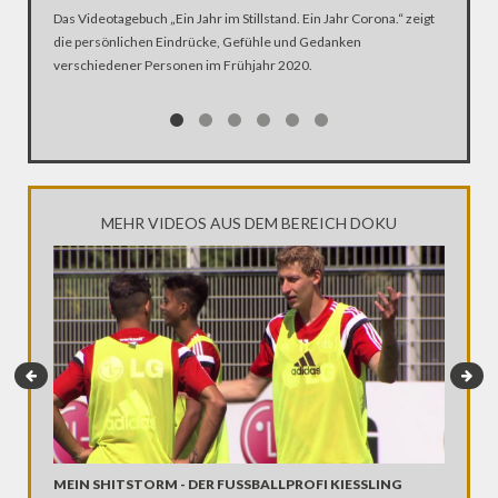
DER KA
Das Videotagebuch „Ein Jahr im Stillstand. Ein Jahr Corona.“ zeigt
die persönlichen Eindrücke, Gefühle und Gedanken
Was ist 
verschiedener Personen im Frühjahr 2020.
Ehen seg
Kirche Z
MEHR VIDEOS AUS DEM BEREICH DOKU
MEIN SHITSTORM - DER FUSSBALLPROFI KIESSLING
MEIN KR