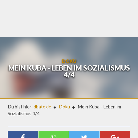
Skip
to
content
DOKU
MEIN KUBA - LEBEN IM SOZIALISMUS
4/4
Du bist hier:
dbate.de
Doku
Mein Kuba - Leben im
Sozialismus 4/4
Doku
MEIN KUBA - LEBEN IM