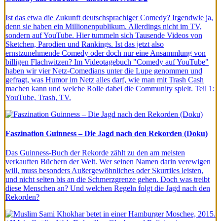
Ist das etwa die Zukunft deutschsprachiger Comedy? Irgendwie ja,
denn sie haben ein Millionenpublikum. Allerdings nicht im TV,
sondern auf YouTube. Hier tummeln sich Tausende Videos von
Sketchen, Parodien und Rankings. Ist das jetzt also
ernstzunehmende Comedy oder doch nur eine Ansammlung von
billigen Flachwitzen? Im Videotagebuch "Comedy auf YouTube"
haben wir vier Netz-Comedians unter die Lupe genommen und
gefragt, was Humor im Netz alles darf, wie man mit Trash Cash
machen kann und welche Rolle dabei die Community spielt. Teil 1:
YouTube, Trash, TV.
Faszination Guinness – Die Jagd nach den Rekorden (Doku)
Das Guinness-Buch der Rekorde zählt zu den am meisten
verkauften Büchern der Welt. Wer seinen Namen darin verewigen
will, muss besonders Außergewöhnliches oder Skurriles leisten,
und nicht selten bis an die Schmerzgrenze gehen. Doch was treibt
diese Menschen an? Und welchen Regeln folgt die Jagd nach den
Rekorden?