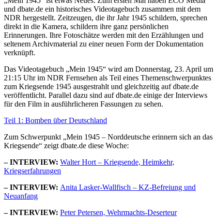
„Mein 1945“ ist etwas Neues: Zum ersten Mal haben ECO Media
und dbate.de ein historisches Videotagebuch zusammen mit dem
NDR hergestellt. Zeitzeugen, die ihr Jahr 1945 schildern, sprechen
direkt in die Kamera, schildern ihre ganz persönlichen
Erinnerungen. Ihre Fotoschätze werden mit den Erzählungen und
seltenem Archivmaterial zu einer neuen Form der Dokumentation
verknüpft.
Das Videotagebuch „Mein 1945“ wird am Donnerstag, 23. April um
21:15 Uhr im NDR Fernsehen als Teil eines Themenschwerpunktes
zum Kriegsende 1945 ausgestrahlt und gleichzeitig auf dbate.de
veröffentlicht. Parallel dazu sind auf dbate.de einige der Interviews
für den Film in ausführlicheren Fassungen zu sehen.
Teil 1: Bomben über Deutschland
Zum Schwerpunkt „Mein 1945 – Norddeutsche erinnern sich an das
Kriegsende“ zeigt dbate.de diese Woche:
– INTERVIEW:
Walter Hort – Kriegsende, Heimkehr,
Kriegserfahrungen
– INTERVIEW:
Anita Lasker-Wallfisch – KZ-Befreiung und
Neuanfang
– INTERVIEW:
Peter Petersen, Wehrmachts-Deserteur