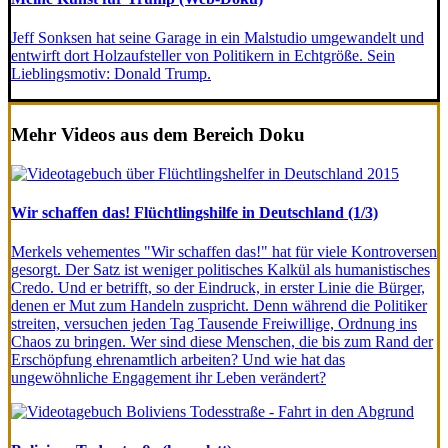
Jeff Sonksen hat seine Garage in ein Malstudio umgewandelt und
entwirft dort Holzaufsteller von Politikern in Echtgröße. Sein
Lieblingsmotiv: Donald Trump.
Mehr Videos aus dem Bereich Doku
Wir schaffen das! Flüchtlingshilfe in Deutschland (1/3)
Merkels vehementes "Wir schaffen das!" hat für viele Kontroversen
gesorgt. Der Satz ist weniger politisches Kalkül als humanistisches
Credo. Und er betrifft, so der Eindruck, in erster Linie die Bürger,
denen er Mut zum Handeln zuspricht. Denn während die Politiker
streiten, versuchen jeden Tag Tausende Freiwillige, Ordnung ins
Chaos zu bringen. Wer sind diese Menschen, die bis zum Rand der
Erschöpfung ehrenamtlich arbeiten? Und wie hat das
ungewöhnliche Engagement ihr Leben verändert?