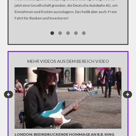
Zustimmu
jetzt eine Gesellschaft gründen, die Deutsche Autobahn AG, um
Einnahmen und Kosten auszulagern. Das heißt aber auch: Freie
Fahrt für Banken und Investoren!
MEHR VIDEOS AUS DEM BEREICH VIDEO
USA: "
In Teile
verwüste
diese sp
LONDON: BEEINDRUCKENDE HOMMAGE AN B.B. KING