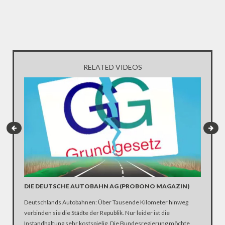
RELATED VIDEOS
BEST O
DIE DEUTSCHE AUTOBAHN AG (PROBONO MAGAZIN)
Am verga
Deutschlands Autobahnen: Über Tausende Kilometer hinweg
Merkel u
verbinden sie die Städte der Republik. Nur leider ist die
wurde übe
Instandhaltung sehr kostspielig. Die Bundesregierung möchte