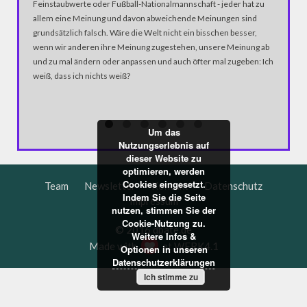
Sacha Ba
Feinstaubwerte oder Fußball-Nationalmannschaft - jeder hat zu
Als selb
allem eine Meinung und davon abweichende Meinungen sind
widmet e
grundsätzlich falsch. Wäre die Welt nicht ein bisschen besser,
einem de
wenn wir anderen ihre Meinung zugestehen, unsere Meinung ab
amerikan
und zu mal ändern oder anpassen und auch öfter mal zugeben: Ich
weiß, dass ich nichts weiß?
Um das
Nutzungserlebnis auf
dieser Website zu
optimieren, werden
Cookies eingesetzt.
Team
Newsletter
Kontakt
Datenschutz
Indem Sie die Seite
Impressum
nutzen, stimmen Sie der
Cookie-Nutzung zu.
© 2016 dbate.de
Weitere Infos &
Made with
at
WERK4.1
Optionen in unseren
Datenschutzerklärungen
Ich stimme zu