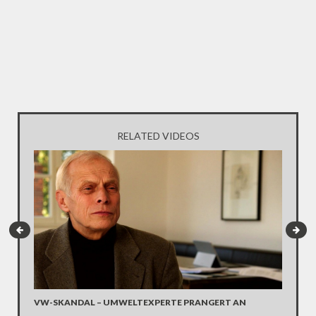
RELATED VIDEOS
VW-SKANDAL – UMWELTEXPERTE PRANGERT AN
FACEBO
VORGE