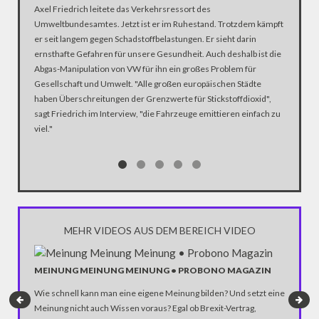
Axel Friedrich leitete das Verkehrsressort des
Justizmi
Umweltbundesamtes. Jetzt ist er im Ruhestand. Trotzdem kämpft
Bedrohun
er seit langem gegen Schadstoffbelastungen. Er sieht darin
Twitter 
ernsthafte Gefahren für unsere Gesundheit. Auch deshalb ist die
Strafrech
Abgas-Manipulation von VW für ihn ein großes Problem für
Geldstra
Gesellschaft und Umwelt. "Alle großen europäischen Städte
schönen
haben Überschreitungen der Grenzwerte für Stickstoffdioxid",
realistis
sagt Friedrich im Interview, "die Fahrzeuge emittieren einfach zu
viel."
MEHR VIDEOS AUS DEM BEREICH VIDEO
MEINUNG MEINUNG MEINUNG • PROBONO MAGAZIN
SATIRE
Wie schnell kann man eine eigene Meinung bilden? Und setzt eine
PRÄSEN
Meinung nicht auch Wissen voraus? Egal ob Brexit-Vertrag,