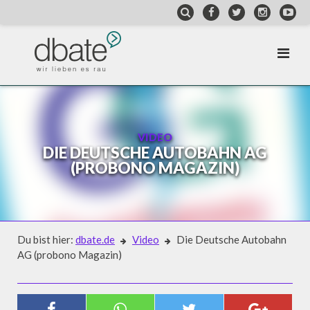
Skip
to
content
VIDEO
DIE DEUTSCHE AUTOBAHN AG
(PROBONO MAGAZIN)
Du bist hier:
dbate.de
Video
Die Deutsche Autobahn
AG (probono Magazin)
Video
DIE DEUTSCHE AUTOBAHN AG