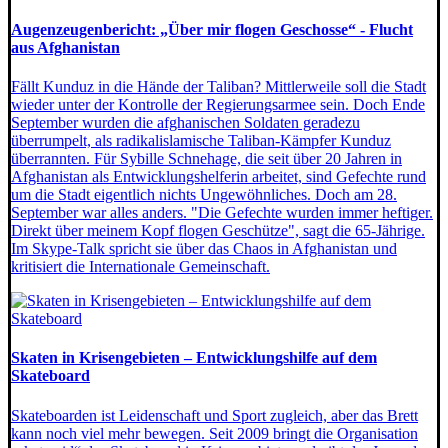
Augenzeugenbericht: „Über mir flogen Geschosse“ - Flucht
aus Afghanistan
Fällt Kunduz in die Hände der Taliban? Mittlerweile soll die Stadt
wieder unter der Kontrolle der Regierungsarmee sein. Doch Ende
September wurden die afghanischen Soldaten geradezu
überrumpelt, als radikalislamische Taliban-Kämpfer Kunduz
überrannten. Für Sybille Schnehage, die seit über 20 Jahren in
Afghanistan als Entwicklungshelferin arbeitet, sind Gefechte rund
um die Stadt eigentlich nichts Ungewöhnliches. Doch am 28.
September war alles anders. "Die Gefechte wurden immer heftiger.
Direkt über meinem Kopf flogen Geschütze", sagt die 65-Jährige.
Im Skype-Talk spricht sie über das Chaos in Afghanistan und
kritisiert die Internationale Gemeinschaft.
Skaten in Krisengebieten – Entwicklungshilfe auf dem
Skateboard
Skateboarden ist Leidenschaft und Sport zugleich, aber das Brett
kann noch viel mehr bewegen. Seit 2009 bringt die Organisation