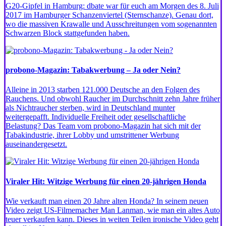
G20-Gipfel in Hamburg: dbate war für euch am Morgen des 8. Juli
2017 im Hamburger Schanzenviertel (Sternschanze). Genau dort,
wo die massiven Krawalle und Ausschreitungen vom sogenannten
Schwarzen Block stattgefunden haben.
probono-Magazin: Tabakwerbung – Ja oder Nein?
Alleine in 2013 starben 121.000 Deutsche an den Folgen des
Rauchens. Und obwohl Raucher im Durchschnitt zehn Jahre früher
als Nichtraucher sterben, wird in Deutschland munter
weitergepafft. Individuelle Freiheit oder gesellschaftliche
Belastung? Das Team vom probono-Magazin hat sich mit der
Tabakindustrie, ihrer Lobby und umstrittener Werbung
auseinandergesetzt.
Viraler Hit: Witzige Werbung für einen 20-jährigen Honda
Wie verkauft man einen 20 Jahre alten Honda? In seinem neuen
Video zeigt US-Filmemacher Man Lanman, wie man ein altes Auto
teuer verkaufen kann. Dieses in weiten Teilen ironische Video geht