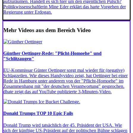
aufzuräumen. Handelt es sich hier um den eigentlichen Putsch?
Politikwissenschaftlerin Mine Eder erklärt das harte Vorgehen der
Regierung unter Erdogan.
Mehr Videos aus dem Bereich Video
Günther Oettinger-Rede: "Plicht-Homoehe" und
"Schlitzaugen"
EU-Kommissar Günter Oettinger sorgt mal wieder für (negative)
Schlagzeilen. Wie dieses Handyvideo zeigt, hat Oettinger bei einer
Rede in Hamburg unter anderem von der "Pflicht-Homoehe" im
Zusammenhang mit "der deutschen Verantwortung" gesprochen.
dbate zeigt das auf YouTube publizierte 3-Minuten-Video.
Donald Trumps TOP 10 Epic Fails
Donald Trump wird tatsächlich der 45. Präsident der USA. Wie
sich der künftige US-Präsident auf der politischen Bühne schlagen