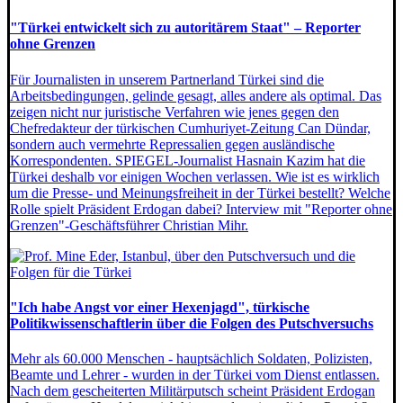
"Türkei entwickelt sich zu autoritärem Staat" – Reporter
ohne Grenzen
Für Journalisten in unserem Partnerland Türkei sind die
Arbeitsbedingungen, gelinde gesagt, alles andere als optimal. Das
zeigen nicht nur juristische Verfahren wie jenes gegen den
Chefredakteur der türkischen Cumhuriyet-Zeitung Can Dündar,
sondern auch vermehrte Repressalien gegen ausländische
Korrespondenten. SPIEGEL-Journalist Hasnain Kazim hat die
Türkei deshalb vor einigen Wochen verlassen. Wie ist es wirklich
um die Presse- und Meinungsfreiheit in der Türkei bestellt? Welche
Rolle spielt Präsident Erdogan dabei? Interview mit "Reporter ohne
Grenzen"-Geschäftsführer Christian Mihr.
"Ich habe Angst vor einer Hexenjagd", türkische
Politikwissenschaftlerin über die Folgen des Putschversuchs
Mehr als 60.000 Menschen - hauptsächlich Soldaten, Polizisten,
Beamte und Lehrer - wurden in der Türkei vom Dienst entlassen.
Nach dem gescheiterten Militärputsch scheint Präsident Erdogan