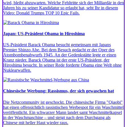
wird, bleibt abzuwarten. Welche Fehltritte sich der Milliardär in den
Jahren bis zu seiner Kandidatur so erlaubt hat, seht Ihr in diesem
Video: Donald Trumps TOP 10 Epic Fails.
Japan: US-Präsident Obama in Hiroshima
US-Präsident Barack Obama besucht gemeinsam mit Japans
Premier Shinzo Abe. Bei dem Besuch gedacht er der Oper des
Atombombenabwurfs 1945. An der Gedenkstätte legte er einen
Kranz nieder. Barack Obama ist der erste US-Präsident, der
Hiroshima besucht. In seiner Rede forderte Obama eine Welt ohne
Nuklearwaffen.
Chinesische Werbung: Rassismus, der sich gewaschen hat
Die Netzcommunity ist geschockt. Die chinesische Firma "Qiaobi"
hat einen offensichtlich rassistischen Werbespot für ein Waschmittel
veröffentlicht. Ein schwarzer Mann landet samt Waschmittelkapsel
in der Waschmaschine – und steigt nach dem Durchgang als
Chinese mit heller Haut wieder raus.