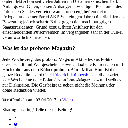
Gülen, lebt schon seit vielen Jahren im US-amerikanischen Exil.
Anfangs war Gülen, dessen Anhänger in wichtigen Positionen des
türkischen Staates vertreten waren, noch eng befreundet mit
Erdogan und seiner Partei AKP. Seit einigen Jahren übt die Hizmet-
Bewegung jedoch scharfe Kritik gegen den machthungrigen
Staatspräsidenten. Grund genug, ihren Anführer für den
einschneidenden Putschversuch im vergangenen Jahr in der Türkei
verantwortlich zu machen.
Was ist das probono-Magazin?
Jede Woche zeigt das probono-Magazin Aktuelles aus Politik,
Gesellschaft und Weltgeschehen sowie alltägliche Kuriositäten und
Hochkultur aus dem Kölner probono-Büro. Mit an Bord ist die
ganze Redaktion samt
Chef Friedrich Küppersbusch
. dbate zeigt
jede Woche eine neue Folge des probono-Magazins – und stellt es
zur Diskussion. Die Gastbeiträge geben nicht die Meinung der
dbate-Redaktion wieder.
Veröffentlicht am: 03.04.2017 in
Video
Sharing is caring! Teile diesen Beitrag!