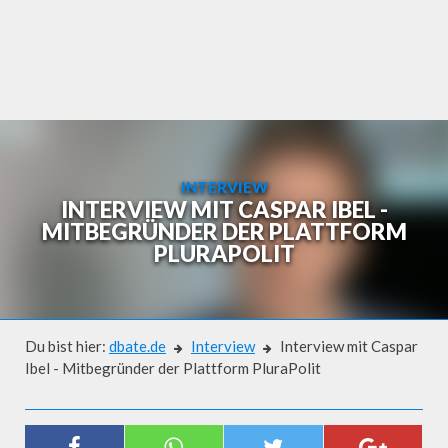
Skip
to
content
INTERVIEW
INTERVIEW MIT CASPAR IBEL -
MITBEGRÜNDER DER PLATTFORM
PLURAPOLIT
Du bist hier:
dbate.de
Interview
Interview mit Caspar
Ibel - Mitbegründer der Plattform PluraPolit
Interview
INTERVIEW MIT CASPAR IBEL -