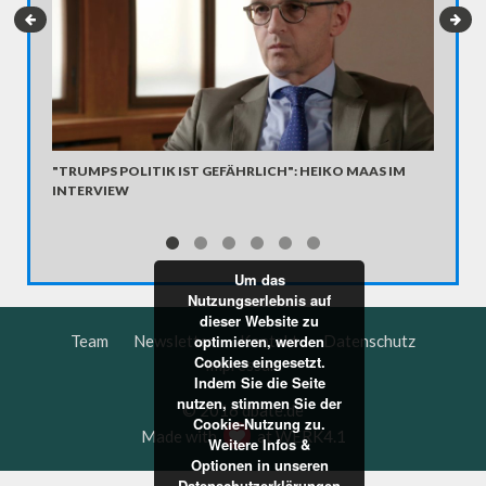
"TRUMPS POLITIK IST GEFÄHRLICH": HEIKO MAAS IM
"IGNOR
INTERVIEW
(GRÜNE
Viele Pol
funktion
Württemb
Um das
eines Be
Nutzungserlebnis auf
müsste m
dieser Website zu
Politiker
Team
Newsletter
Kontakt
Datenschutz
optimieren, werden
Cookies eingesetzt.
Landtags
Impressum
Indem Sie die Seite
nutzen, stimmen Sie der
© 2016 dbate.de
Cookie-Nutzung zu.
Made with
at
WERK4.1
Weitere Infos &
Optionen in unseren
Datenschutzerklärungen