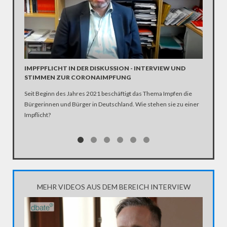
INTERV
Die SPD 
Scholz. 
IMPFPFLICHT IN DER DISKUSSION - INTERVIEW UND
STIMMEN ZUR CORONAIMPFUNG
Seit Beginn des Jahres 2021 beschäftigt das Thema Impfen die
Bürgerinnen und Bürger in Deutschland. Wie stehen sie zu einer
Impflicht?
MEHR VIDEOS AUS DEM BEREICH INTERVIEW