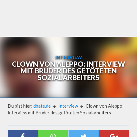
Skip
to
content
INTERVIEW
CLOWN VON ALEPPO: INTERVIEW
MIT BRUDER DES GETÖTETEN
SOZIALARBEITERS
Du bist hier:
dbate.de
Interview
Clown von Aleppo:
Interview mit Bruder des getöteten Sozialarbeiters
Interview
CLOWN VON ALEPPO: INTERVIEW