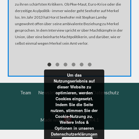
zu ihren schärfsten Kritikern. Ob Pkw-Maut, Euro-Krise oder die
zu ihren
derzeitige Asylpolitik - immer wieder geht Seehofer auf Merkel
derzeiti
los. Im Jahr 2013 hat Horst Seehofer mit Stephan Lamby
los. Im 
ungewohnt offen über seine ambivalente Beziehung zu Merkel
ungewohn
gesprochen. In dem Interview spricht er über Machtkämpfe in der
gesproch
Union, über eine beinharte Machtpolitikerin, und darüber, wie er
Union, üb
selbst einmal wegen Merkel sein Amt verlor.
selbst e
Um das
Nutzungserlebnis auf
dieser Website zu
Team
Newsletter
Kontakt
Datenschutz
optimieren, werden
Cookies eingesetzt.
Impressum
Indem Sie die Seite
nutzen, stimmen Sie der
© 2016 dbate.de
Cookie-Nutzung zu.
Made with
at
WERK4.1
Weitere Infos &
Optionen in unseren
Datenschutzerklärungen