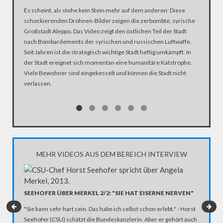
Es scheint, als stehe kein Stein mehr auf dem anderen: Diese
schockierenden Drohnen-Bilder zeigen die zerbombte, syrische
Großstadt Aleppo. Das Video zeigt den östlichen Teil der Stadt
nach Bombardements der syrischen und russischen Luftwaffe.
Seit Jahren ist die strategisch wichtige Stadt heftig umkämpft. In
der Stadt ereignet sich momentan eine humanitäre Katstrophe.
Viele Bewohner sind eingekesselt und können die Stadt nicht
verlassen.
MEHR VIDEOS AUS DEM BEREICH INTERVIEW
SEEHOFER ÜBER MERKEL 2/2: "SIE HAT EISERNE NERVEN"
INTERV
"Sie kann sehr hart sein. Das habe ich selbst schon erlebt." - Horst
"Sie kann
Seehofer (CSU) schätzt die Bundeskanzlerin. Aber er gehört auch
Seehofer