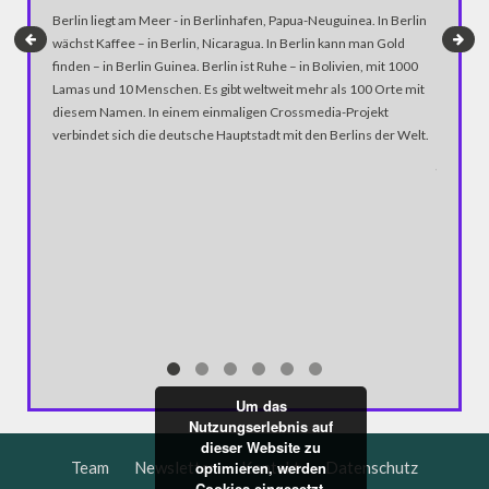
Berlin liegt am Meer - in Berlinhafen, Papua-Neuguinea. In Berlin
wächst Kaffee – in Berlin, Nicaragua. In Berlin kann man Gold
finden – in Berlin Guinea. Berlin ist Ruhe – in Bolivien, mit 1000
Lamas und 10 Menschen. Es gibt weltweit mehr als 100 Orte mit
diesem Namen. In einem einmaligen Crossmedia-Projekt
verbindet sich die deutsche Hauptstadt mit den Berlins der Welt.
JAPAN:
US-Präsi
Premier 
Atombomb
Kranz ni
Hiroshim
ohne Nuk
Um das
Nutzungserlebnis auf
dieser Website zu
optimieren, werden
Team
Newsletter
Kontakt
Datenschutz
Cookies eingesetzt.