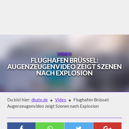
Skip
to
content
VIDEO
FLUGHAFEN BRÜSSEL:
AUGENZEUGENVIDEO ZEIGT SZENEN
NACH EXPLOSION
Du bist hier:
dbate.de
Video
Flughafen Brüssel:
Augenzeugenvideo zeigt Szenen nach Explosion
Video
FLUGHAFEN BRÜSSEL: