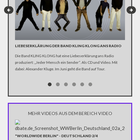
LIEBESERKLÄRUNG DER BAND KLING KLONG ANS RADIO
"WIR B
ANHÄN
Die Band KLING KLONG hat eine Liebeserklärung ans Radio
produziert: „Jeder Mensch ein Sender“. Als CD und Video. Mit
In der D
dabei: Alexander Kluge. Im Juni geht die Band auf Tour.
Katastro
über die
Notwendi
gewinne
MEHR VIDEOS AUS DEM BEREICH VIDEO
"WORLDWIDE BERLIN" - DEUTSCHLAND 2/4