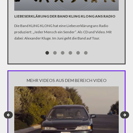
LIEBESERKLÄRUNG DER BAND KLING KLONG ANS RADIO
"WIR B
ANHÄN
Die Band KLING KLONG hat eine Liebeserklärung ans Radio
produziert: „Jeder Mensch ein Sender“. Als CD und Video. Mit
In der D
dabei: Alexander Kluge. Im Juni geht die Band auf Tour.
Katastro
über die
Notwendi
gewinne
MEHR VIDEOS AUS DEM BEREICH VIDEO