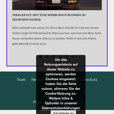
VIRALER HIT: WITZIGE WERBUNG FÜR EINEN 20-
PROBON
JÄHRIGEN HONDA
Unsere S
Wie verkauft man einen 20 Jahre alten Honda? In seinem neuen
Kalorien
Video zeigt US-Filmemacher Man Lanman, wie man ein altes Auto
Anzahl d
teuer verkaufen kann. Dieses in weiten Teilen ironische Video
zu diese
geht aktuell im Netz viral.
unseren 
Um das
Nutzungserlebnis auf
dieser Website zu
optimieren, werden
Cookies eingesetzt.
Team
Newsletter
Kontakt
Datenschutz
Indem Sie die Seite
Impressum
nutzen, stimmen Sie der
Cookie-Nutzung zu.
© 2016 dbate.de
Weitere Infos &
Made with
at
WERK4.1
Optionen in unseren
Datenschutzerklärungen
Ich stimme zu