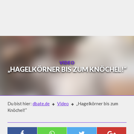
Skip
to
content
VIDEO
„HAGELKÖRNER BIS ZUM KNÖCHEL!“
Du bist hier:
dbate.de
Video
„Hagelkörner bis zum
Knöchel!“
Video
„HAGELKÖRNER BIS ZUM