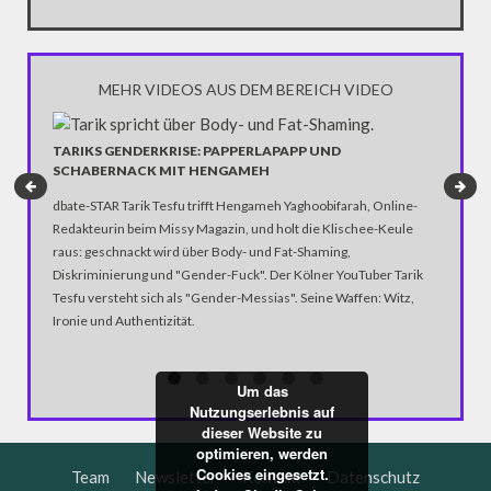
gewinne
MEHR VIDEOS AUS DEM BEREICH VIDEO
TARIKS GENDERKRISE: PAPPERLAPAPP UND
SCHABERNACK MIT HENGAMEH
GELD-M
PARTEI
dbate-STAR Tarik Tesfu trifft Hengameh Yaghoobifarah, Online-
Redakteurin beim Missy Magazin, und holt die Klischee-Keule
Die ganz
raus: geschnackt wird über Body- und Fat-Shaming,
Möglichk
Diskriminierung und "Gender-Fuck". Der Kölner YouTuber Tarik
paar ums
Tesfu versteht sich als "Gender-Messias". Seine Waffen: Witz,
probono 
Ironie und Authentizität.
Parteige
Um das
Nutzungserlebnis auf
dieser Website zu
optimieren, werden
Cookies eingesetzt.
Team
Newsletter
Kontakt
Datenschutz