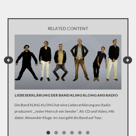
RELATED CONTENT
LIEBESERKLÄRUNG DER BAND KLING KLONG ANS RADIO
"WIR B
ANHÄN
Die Band KLING KLONG hat eine Liebeserklärung ans Radio
produziert: „Jeder Mensch ein Sender“. Als CD und Video. Mit
In der D
dabei: Alexander Kluge. Im Juni geht die Band auf Tour.
Katastro
über die
Notwendi