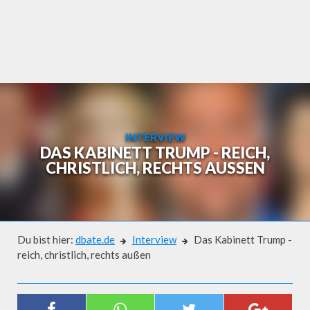
Skip
to
content
INTERVIEW
DAS KABINETT TRUMP - REICH,
CHRISTLICH, RECHTS AUSSEN
Du bist hier:
dbate.de
Interview
Das Kabinett Trump -
reich, christlich, rechts außen
Interview
DAS KABINETT TRUMP - REICH,