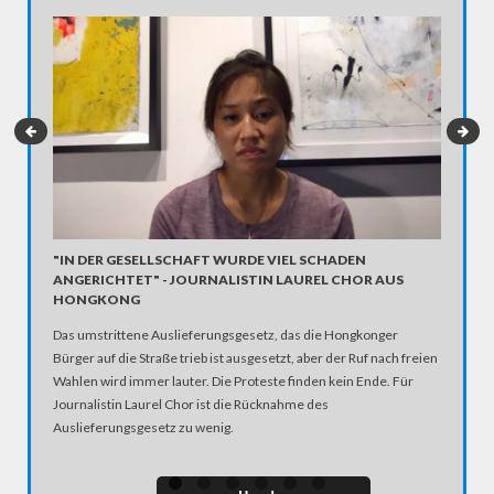
UPLOAD
"IN DER GESELLSCHAFT WURDE VIEL SCHADEN
REGEL
ANGERICHTET" - JOURNALISTIN LAUREL CHOR AUS
HONGKONG
Aktivist 
Videos in
Das umstrittene Auslieferungsgesetz, das die Hongkonger
zur Verf
Bürger auf die Straße trieb ist ausgesetzt, aber der Ruf nach freien
Bedrohun
Wahlen wird immer lauter. Die Proteste finden kein Ende. Für
Diskussi
Journalistin Laurel Chor ist die Rücknahme des
Auslieferungsgesetz zu wenig.