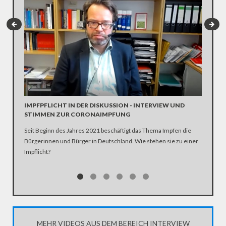
INTERV
Die SPD 
Scholz. 
IMPFPFLICHT IN DER DISKUSSION - INTERVIEW UND
STIMMEN ZUR CORONAIMPFUNG
Seit Beginn des Jahres 2021 beschäftigt das Thema Impfen die
Bürgerinnen und Bürger in Deutschland. Wie stehen sie zu einer
Impflicht?
MEHR VIDEOS AUS DEM BEREICH INTERVIEW