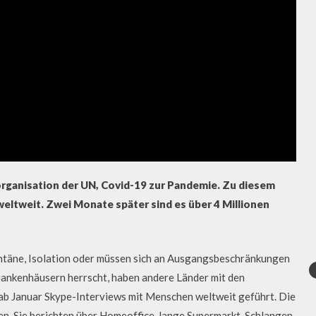
rganisation der UN, Covid-19 zur Pandemie. Zu diesem
eltweit. Zwei Monate später sind es über 4 Millionen
ntäne, Isolation oder müssen sich an Ausgangsbeschränkungen
rankenhäusern herrscht, haben andere Länder mit den
 ab Januar Skype-Interviews mit Menschen weltweit geführt. Die
en. Sie berichten über Homeoffice, lange Supermarkt-Schlangen,