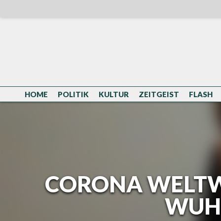
Skip
to
content
HOME
POLITIK
KULTUR
ZEITGEIST
FLASH
CORONA WELTWE
WUHA