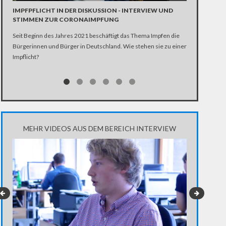
Die SPD entsch
IMPFPFLICHT IN DER DISKUSSION - INTERVIEW UND
Scholz. Dennoc
STIMMEN ZUR CORONAIMPFUNG
Seit Beginn des Jahres 2021 beschäftigt das Thema Impfen die
Bürgerinnen und Bürger in Deutschland. Wie stehen sie zu einer
Impflicht?
MEHR VIDEOS AUS DEM BEREICH INTERVIEW