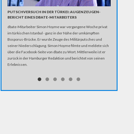
"POLITISCH
PUTSCHVERSUCH IN DER TÜRKEI: AUGENZEUGEN-
BÖHMERMA
BERICHT EINES DBATE-MITARBEITERS
Jan Böhmerman
dbate-Mitarbeiter Simon Hoyme war vergangene Woche privat
zieht immer we
im türkischen Istanbul - ganz in der Nähe der umkämpften
auch gegen ZD
Bosporus-Brücke. Er wurde Zeuge des Militärputsches und
geplant? Und 
seiner Niederschlagung. Simon Hoyme filmte und meldete sich
nach sich zie
über die Facebook-Seite von dbate zu Wort. Mittlerweile ist er
Jörg Nabert.
zurück in der Hamburger Redaktion und berichtet von seinen
Erlebnissen.