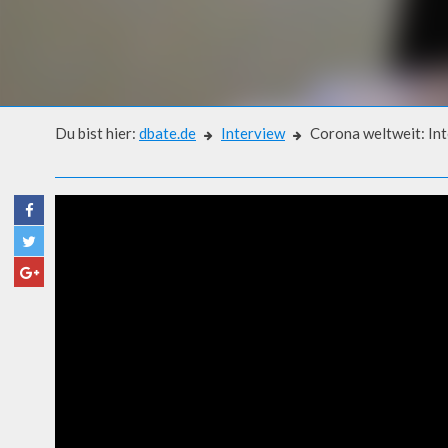
Du bist hier:
dbate.de
Interview
Corona weltweit: Int
Interview
CORONA WELTWEIT: INTERV
WUHAN, CHINA (JANUAR 202