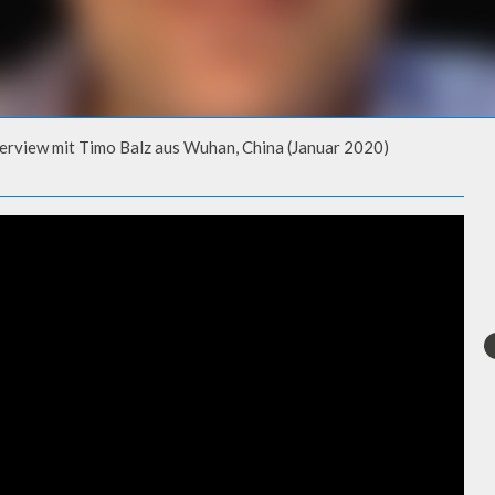
erview mit Timo Balz aus Wuhan, China (Januar 2020)
IEW MIT TIMO BALZ AUS
0)