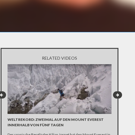
RELATED VIDEOS
WELTREKORD: ZWEIMAL AUF DEN MOUNT EVEREST
INNERHALB VON FÜNF TAGEN
EXTREMKLETT
GEPLANTEN
Der spanische Bergläufer Kilian Jornet hat den Mount Everest in