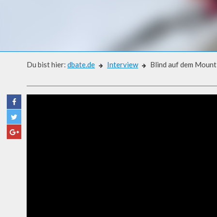
Du bist hier:
dbate.de
Interview
Blind auf dem Mount 
Interview
BLIND AUF DEM MOUNT EVE
HOLZER