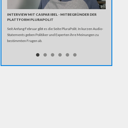
INTERVIEW MIT CASPAR IBEL - MITBEGRÜNDER DER
"TATEN VON
PLATTFORM PLURAPOLIT
GEWERKSCHA
Seit Anfang Februar gibt es die Seite PluraPolit. In kurzen Audio-
Renate Künast
Statements geben Politiker und Experten ihre Meinungen zu
Schusswaffeng
bestimmten Fragen ab.
Attentat bei W
GRÜNEN-Politik
Vorsitzender d
"Künasts Kritik