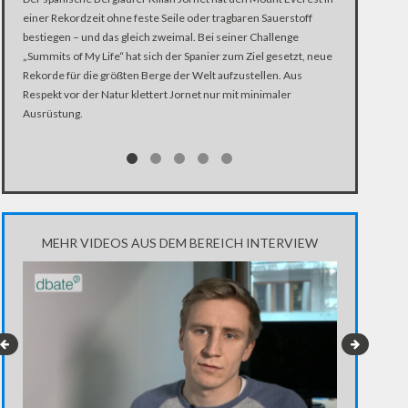
einer Rekordzeit ohne feste Seile oder tragbaren Sauerstoff
Er wollte ein
bestiegen – und das gleich zweimal. Bei seiner Challenge
Everest innerh
„Summits of My Life“ hat sich der Spanier zum Ziel gesetzt, neue
überqueren. K
Rekorde für die größten Berge der Welt aufzustellen. Aus
Welt, stürzt d
Respekt vor der Natur klettert Jornet nur mit minimaler
Nachbarberg in
Ausrüstung.
Herausforderu
MEHR VIDEOS AUS DEM BEREICH INTERVIEW