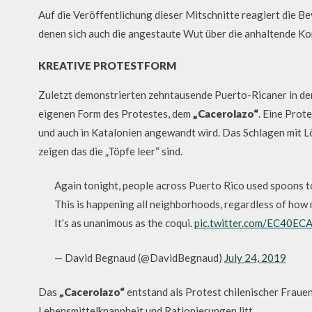
Auf die Veröffentlichung dieser Mitschnitte reagiert die 
denen sich auch die angestaute Wut über die anhaltende 
KREATIVE PROTESTFORM
Zuletzt demonstrierten zehntausende Puerto-Ricaner in der
eigenen Form des Protestes, dem
„Cacerolazo“
. Eine Prot
und auch in Katalonien angewandt wird. Das Schlagen mit Lö
zeigen das die „Töpfe leer“ sind.
Again tonight, people across Puerto Rico used spoons to
This is happening all neighborhoods, regardless of how 
It’s as unanimous as the coqui.
pic.twitter.com/EC40E
— David Begnaud (@DavidBegnaud)
July 24, 2019
Das
„Cacerolazo“
entstand als Protest chilenischer Fraue
Lebensmittelknappheit und Rationierungen litt.