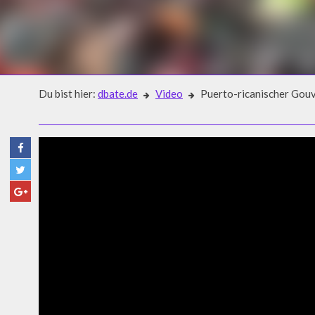
Du bist hier:
dbate.de
Video
Puerto-ricanischer Gouv
Video
PUERTO-RICANISCHER GOU
RÜCKTRITT