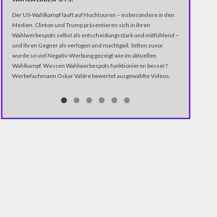
Der US-Wahlkampf läuft auf Hochtouren – insbesondere in den
Medien. Clinton und Trump präsentieren sich in ihren
Wahlwerbespots selbst als entscheidungsstark und mitfühlend –
und ihren Gegner als verlogen und machtgeil. Selten zuvor
wurde so viel Negativ-Werbung gezeigt wie im aktuellen
Wahlkampf. Wessen Wahlwerbespots funktionieren besser?
Werbefachmann Oskar Valdre bewertet ausgewählte Videos.