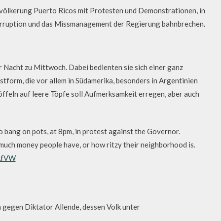
Bevölkerung Puerto Ricos mit Protesten und Demonstrationen, in
Korruption und das Missmanagement der Regierung bahnbrechen.
 Nacht zu Mittwoch. Dabei bedienten sie sich einer ganz
estform, die vor allem in Südamerika, besonders in Argentinien
ffeln auf leere Töpfe soll Aufmerksamkeit erregen, aber auch
 bang on pots, at 8pm, in protest against the Governor.
much money people have, or how ritzy their neighborhood is.
CAfVW
n gegen Diktator Allende, dessen Volk unter