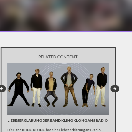
RELATED CONTENT
LIEBESERKLÄRUNG DER BAND KLING KLONG ANS RADIO
"WIR BRAUC
ANHÄNGER 
Die Band KLING KLONG hat eine Liebeserklärung ans Radio