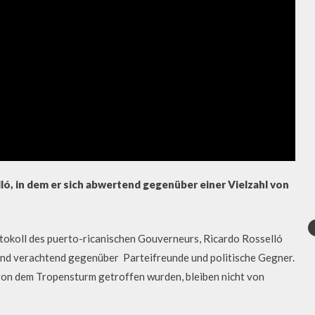
ló, in dem er sich abwertend gegenüber einer Vielzahl von
tokoll des puerto-ricanischen Gouverneurs, Ricardo Rosselló
 und verachtend gegenüber Parteifreunde und politische Gegner.
von dem Tropensturm getroffen wurden, bleiben nicht von