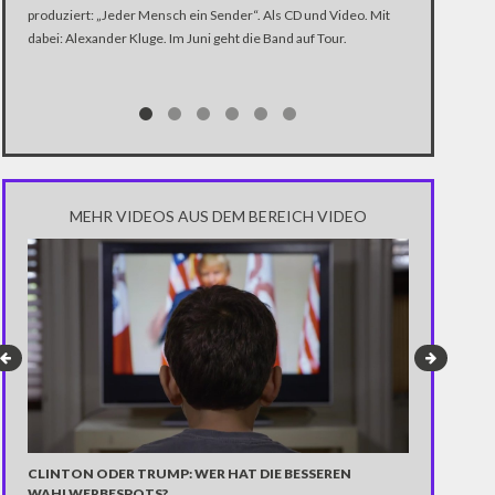
produziert: „Jeder Mensch ein Sender“. Als CD und Video. Mit
In der Dokume
dabei: Alexander Kluge. Im Juni geht die Band auf Tour.
Katastrophe" 
Trump über di
Notwendigkeit 
gewinnen.
MEHR VIDEOS AUS DEM BEREICH VIDEO
ÜBERDOSIS 
MIT MARKE
Das macht betr
neuen Tochterf
für deutsche 
Um die Blamag
passender Tanz
Marke aufgefü
CLINTON ODER TRUMP: WER HAT DIE BESSEREN
WAHLWERBESPOTS?