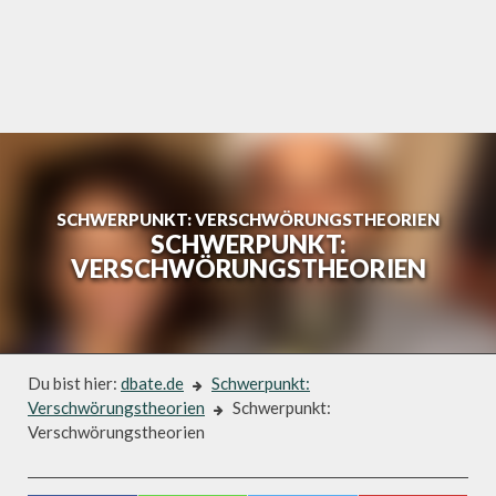
Skip
to
content
SCHWERPUNKT: VERSCHWÖRUNGSTHEORIEN
SCHWERPUNKT:
VERSCHWÖRUNGSTHEORIEN
Du bist hier:
dbate.de
Schwerpunkt:
Verschwörungstheorien
Schwerpunkt:
Verschwörungstheorien
Schwerpunkt: Verschwörungstheorien