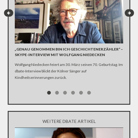
„GENAU GENOMMEN BIN ICH GESCHICHTENERZÄHLER“ –
DAUERR
SKYPE-INTERVIEW MIT WOLFGANG NIEDECKEN
DEUTS
Wolfgang Niedecken feiert am 30. März seinen 70. Geburtstag. Im
Tief “Al
dbate-Interview blickt der Kölner Sänger auf
und heft
Kindheitserinnerungen zurück.
Rekordpe
überflute
Wetterbe
des Somm
WEITERE DBATE ARTIKEL