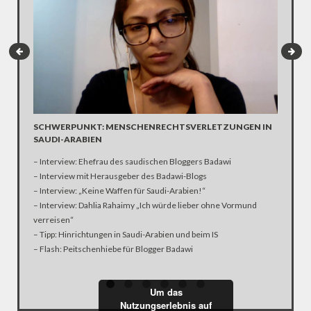
SO MAC
SCHWERPUNKT: MENSCHENRECHTSVERLETZUNGEN IN
LUSTIG
SAUDI-ARABIEN
Bei der 
– Interview: Ehefrau des saudischen Bloggers Badawi
Trump di
– Interview mit Herausgeber des Badawi-Blogs
Daraufhi
– Interview: „Keine Waffen für Saudi-Arabien!“
Der Sena
– Interview: Dahlia Rahaimy „Ich würde lieber ohne Vormund
aber auc
verreisen“
– Tipp: Hinrichtungen in Saudi-Arabien und beim IS
– Flash: Peitschenhiebe für Blogger Badawi
Um das
Nutzungserlebnis auf