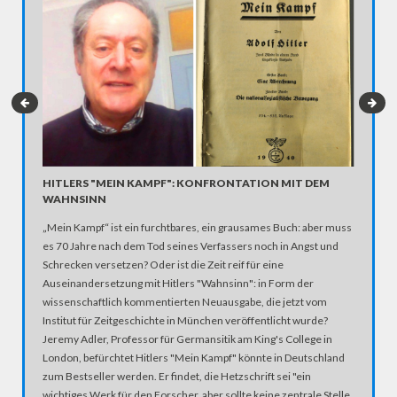
HITLERS "MEIN KAMPF": KONFRONTATION MIT DEM
PLAYBO
WAHNSINN
FÜRS G
„Mein Kampf“ ist ein furchtbares, ein grausames Buch: aber muss
Die Ankü
es 70 Jahre nach dem Tod seines Verfassers noch in Angst und
Frauen m
Schrecken versetzen? Oder ist die Zeit reif für eine
den Medi
Auseinandersetzung mit Hitlers "Wahnsinn": in Form der
könnte d
wissenschaftlich kommentierten Neuausgabe, die jetzt vom
Sex verka
Institut für Zeitgeschichte in München veröffentlicht wurde?
überall u
Jeremy Adler, Professor für Germansitik am King's College in
auch dig
London, befürchtet Hitlers "Mein Kampf" könnte in Deutschland
ist eine
zum Bestseller werden. Er findet, die Hetzschrift sei "ein
Florian B
wichtiges Werk für den Forscher, aber sollte keine zentrale Stelle
deutsche 