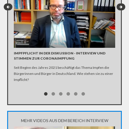
INTERV
Die SPD 
Scholz. 
IMPFPFLICHT IN DER DISKUSSION - INTERVIEW UND
STIMMEN ZUR CORONAIMPFUNG
Seit Beginn des Jahres 2021 beschäftigt das Thema Impfen die
Bürgerinnen und Bürger in Deutschland. Wie stehen sie zu einer
Impflicht?
MEHR VIDEOS AUS DEM BEREICH INTERVIEW