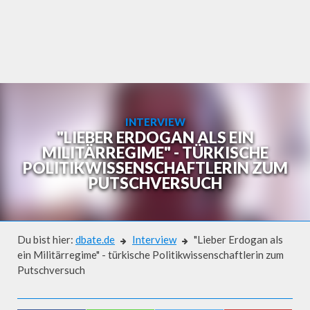
Skip
to
content
INTERVIEW
"LIEBER ERDOGAN ALS EIN
MILITÄRREGIME" - TÜRKISCHE
POLITIKWISSENSCHAFTLERIN ZUM
PUTSCHVERSUCH
Du bist hier:
dbate.de
Interview
"Lieber Erdogan als
ein Militärregime" - türkische Politikwissenschaftlerin zum
Putschversuch
Interview